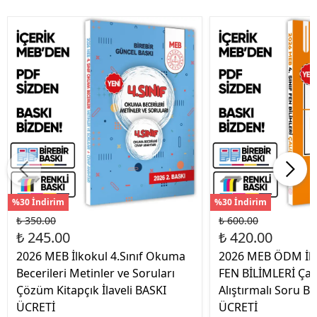
%30 İndirim
%30 İndirim
₺ 350.00
₺ 600.00
₺ 245.00
₺ 420.00
2026 MEB İlkokul 4.Sınıf Okuma
2026 MEB ÖDM İlko
Becerileri Metinler ve Soruları
FEN BİLİMLERİ Çal
Çözüm Kitapçık İlaveli BASKI
Alıştırmalı Soru B
ÜCRETİ
ÜCRETİ