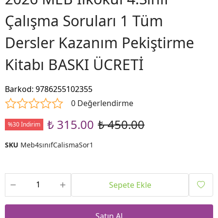
Çalışma Soruları 1 Tüm
Dersler Kazanım Pekiştirme
Kitabı BASKI ÜCRETİ
Barkod
:
9786255102355
0 Değerlendirme
₺ 315.00
₺ 450.00
%30 İndirim
SKU
Meb4sınıfCalismaSor1
Sepete Ekle
Satın Al