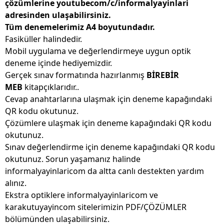
çözümlerine youtubecom/c/informalyayinlari
adresinden ulaşabilirsiniz.
Tüm denemelerimiz A4 boyutundadır.
Fasiküller halindedir.
Mobil uygulama ve değerlendirmeye uygun optik
deneme içinde hediyemizdir.
Gerçek sınav formatında hazırlanmış
BİREBİR
MEB
kitapçıklarıdır..
Cevap anahtarlarına ulaşmak için deneme kapağındaki
QR kodu okutunuz.
Çözümlere ulaşmak için deneme kapağındaki QR kodu
okutunuz.
Sınav değerlendirme için deneme kapağındaki QR kodu
okutunuz. Sorun yaşamanız halinde
informalyayinlaricom da altta canlı destekten yardım
alınız.
Ekstra optiklere informalyayinlaricom ve
karakutuyayincom sitelerimizin PDF/ÇÖZÜMLER
bölümünden ulaşabilirsiniz.