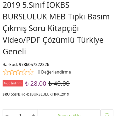
2019 5.Sınıf İOKBS
BURSLULUK MEB Tıpkı Basım
Çıkmış Soru Kitapçığı
Video/PDF Çözümlü Türkiye
Geneli
Barkod
:
9786057322326
0 Değerlendirme
₺ 28.00
₺ 40.00
%30 İndirim
SKU
5SINIFiokbsBURSLULUKTIPKI2019
Sepete Ekle