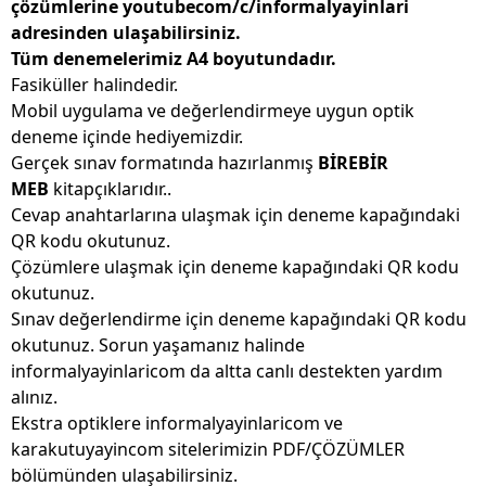
çözümlerine youtubecom/c/informalyayinlari
adresinden ulaşabilirsiniz.
Tüm denemelerimiz A4 boyutundadır.
Fasiküller halindedir.
Mobil uygulama ve değerlendirmeye uygun optik
deneme içinde hediyemizdir.
Gerçek sınav formatında hazırlanmış
BİREBİR
MEB
kitapçıklarıdır..
Cevap anahtarlarına ulaşmak için deneme kapağındaki
QR kodu okutunuz.
Çözümlere ulaşmak için deneme kapağındaki QR kodu
okutunuz.
Sınav değerlendirme için deneme kapağındaki QR kodu
okutunuz. Sorun yaşamanız halinde
informalyayinlaricom da altta canlı destekten yardım
alınız.
Ekstra optiklere informalyayinlaricom ve
karakutuyayincom sitelerimizin PDF/ÇÖZÜMLER
bölümünden ulaşabilirsiniz.