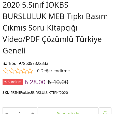
2020 5.Sınıf İOKBS
BURSLULUK MEB Tıpkı Basım
Çıkmış Soru Kitapçığı
Video/PDF Çözümlü Türkiye
Geneli
Barkod
:
9786057322333
0 Değerlendirme
₺ 28.00
₺ 40.00
%30 İndirim
SKU
5SINIFiokbsBURSLULUKTIPKI2020
Sepete Ekle