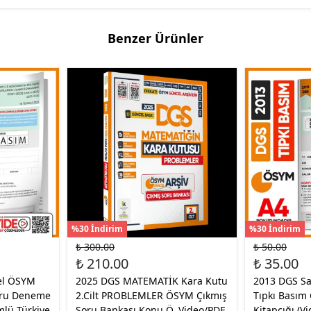
Benzer Ürünler
%30 İndirim
%30 İndirim
₺ 300.00
₺ 50.00
₺ 210.00
₺ 35.00
el ÖSYM
2025 DGS MATEMATİK Kara Kutu
2013 DGS Sa
oru Deneme
2.Cilt PROBLEMLER ÖSYM Çıkmış
Tıpkı Basım
mlü Türkiye
Soru Bankası Konu Ö. Video/PDF
Kitapçığı (V