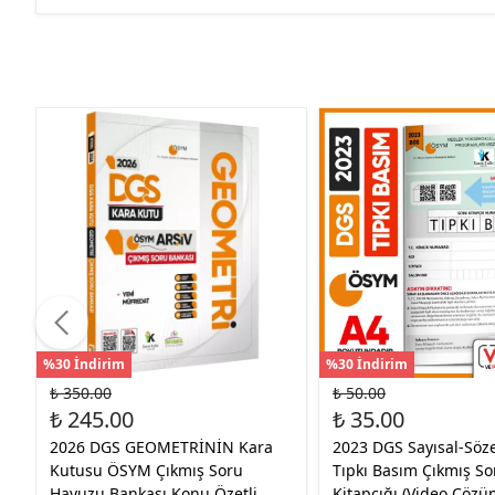
%30 İndirim
%30 İndirim
₺ 350.00
₺ 50.00
₺ 245.00
₺ 35.00
2026 DGS GEOMETRİNİN Kara
2023 DGS Sayısal-Söz
Kutusu ÖSYM Çıkmış Soru
Tıpkı Basım Çıkmış S
Havuzu Bankası Konu Özetli
Kitapçığı (Video Çözü