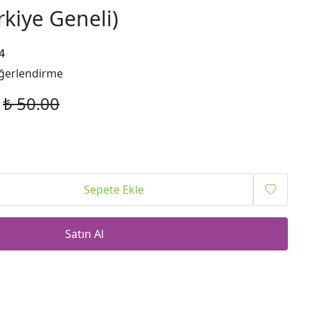
kiye Geneli)
4
ğerlendirme
₺ 50.00
Sepete Ekle
Satın Al