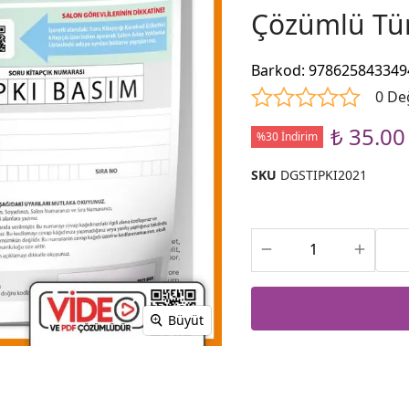
Çözümlü Tür
Barkod
:
978625843349
0 De
₺ 35.00
%30 İndirim
SKU
DGSTIPKI2021
Büyüt