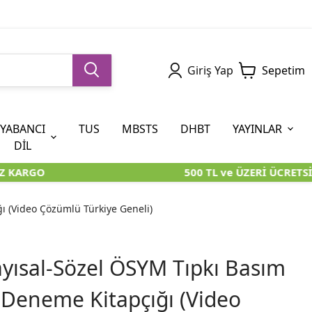
Giriş Yap
Sepetim
YABANCI
TUS
MBSTS
DHBT
YAYINLAR
DİL
 KARGO
500 TL ve ÜZERİ ÜCRETSİ
5. SINIF (İOKBS)
AYT
ÖABT
U KİTAPLARI
U KİTAPLARI
KARA KUTU KİTAPLARI
KARA KUTU KİTAPLARI
ÖZGÜN ÜRÜNLER
ı (Video Çözümlü Türkiye Geneli)
RÜNLER
RÜNLER
ÖZGÜN ÜRÜNLER
ÖZGÜN ÜRÜNLER
KARA KUTU KİTAPLARI
yısal-Sözel ÖSYM Tıpkı Basım
 Deneme Kitapçığı (Video