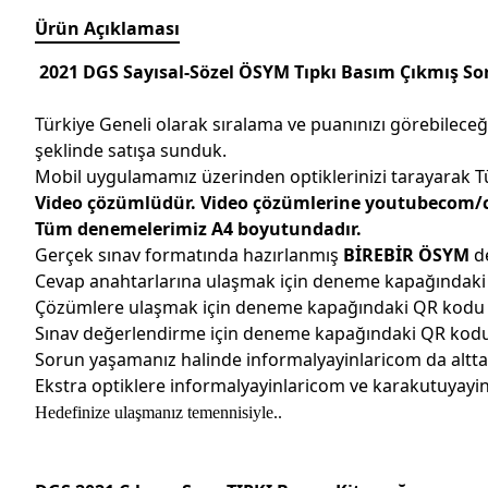
Ürün Açıklaması
2021 DGS Sayısal-Sözel ÖSYM Tıpkı Basım Çıkmış Sor
Türkiye Geneli olarak sıralama ve puanınızı görebileceği
şeklinde satışa sunduk.
Mobil uygulamamız üzerinden optiklerinizi tarayarak Tür
Video çözümlüdür. Video çözümlerine youtubecom/c/
Tüm denemelerimiz A4 boyutundadır.
Gerçek sınav formatında hazırlanmış
BİREBİR ÖSYM
d
Cevap anahtarlarına ulaşmak için deneme kapağındak
Çözümlere ulaşmak için deneme kapağındaki QR kodu
Sınav değerlendirme için deneme kapağındaki QR kod
Sorun yaşamanız halinde informalyayinlaricom da altta 
Ekstra optiklere informalyayinlaricom ve karakutuyay
Hedefinize ulaşmanız temennisiyle..