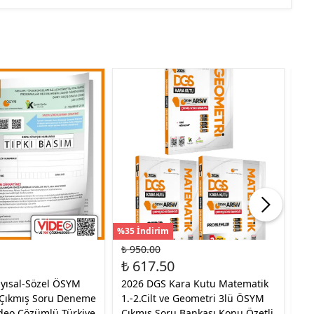
%35 İndirim
%30
₺ 950.00
₺ 
₺ 617.50
₺ 
yısal-Sözel ÖSYM
2026 DGS Kara Kutu Matematik
20
 Çıkmış Soru Deneme
1.-2.Cilt ve Geometri 3lü ÖSYM
Tı
ideo Çözümlü Türkiye
Çıkmış Soru Bankası Konu Özetli
Ki