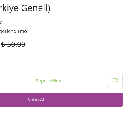
kiye Geneli)
2
ğerlendirme
₺ 50.00
Sepete Ekle
Satın Al