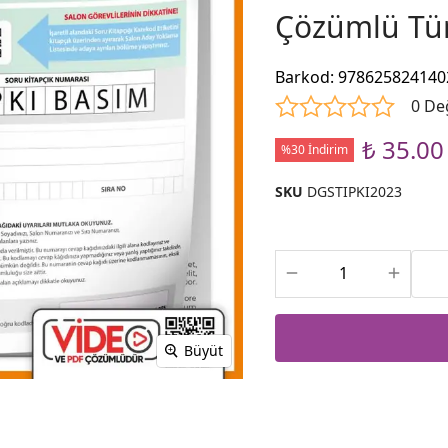
Çözümlü Tür
Barkod
:
978625824140
0 De
₺ 35.00
%30 İndirim
SKU
DGSTIPKI2023
Büyüt