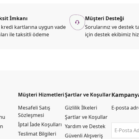
ksit İmkanı
Müşteri Desteği
kredi kartlarına uygun vade
Sorularınız ve destek ta
ları ile taksitli ödeme
için destek ekibimiz hi
Kampanya 
Müşteri Hizmetleri
Şartlar ve Koşullar
Mesafeli Satış
Gizlilik İlkeleri
E-posta adre
Sözleşmesi
rmu
Şartlar ve Koşullar
İptal İade Koşulları
an
Yardım ve Destek
E-Posta Ad
Teslimat Bilgileri
Güvenli Alışveriş