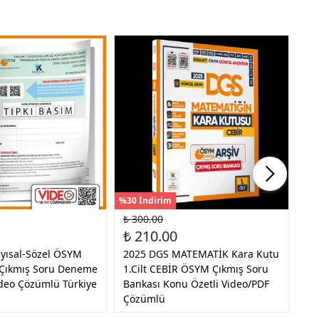
%30 İndirim
%30
₺ 300.00
₺ 
₺ 210.00
₺ 
yısal-Sözel ÖSYM
2025 DGS MATEMATİK Kara Kutu
20
 Çıkmış Soru Deneme
1.Cilt CEBİR ÖSYM Çıkmış Soru
Tı
ideo Çözümlü Türkiye
Bankası Konu Özetli Video/PDF
Ki
Çözümlü
Ge