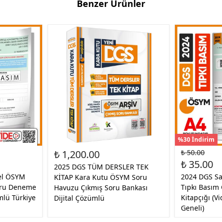
Benzer Ürünler
%30 İndirim
₺ 1,200.00
₺ 50.00
₺ 35.00
2025 DGS TÜM DERSLER TEK
el ÖSYM
2024 DGS Sa
KİTAP Kara Kutu ÖSYM Soru
oru Deneme
Tıpkı Basım
Havuzu Çıkmış Soru Bankası
mlü Türkiye
Kitapçığı (V
Dijital Çözümlü
Geneli)