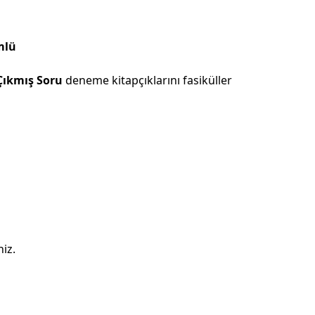
mlü
Çıkmış Soru
deneme kitapçıklarını fasiküller
niz.