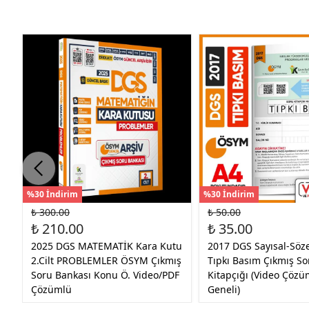
%30 İndirim
%30 İndirim
₺ 300.00
₺ 50.00
₺ 210.00
₺ 35.00
2025 DGS MATEMATİK Kara Kutu
2017 DGS Sayısal-Söz
2.Cilt PROBLEMLER ÖSYM Çıkmış
Tıpkı Basım Çıkmış S
Soru Bankası Konu Ö. Video/PDF
Kitapçığı (Video Çözü
Çözümlü
Geneli)