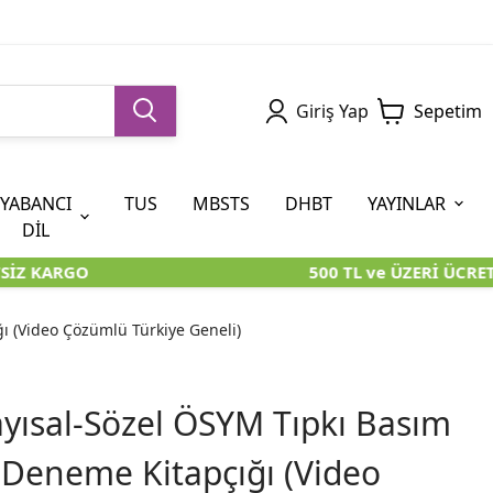
Giriş Yap
Sepetim
YABANCI
TUS
MBSTS
DHBT
YAYINLAR
DİL
İZ KARGO
500 TL ve ÜZERİ ÜCRET
5. SINIF (İOKBS)
AYT
ÖABT
U KİTAPLARI
U KİTAPLARI
KARA KUTU KİTAPLARI
KARA KUTU KİTAPLARI
ÖZGÜN ÜRÜNLER
ı (Video Çözümlü Türkiye Geneli)
RÜNLER
RÜNLER
ÖZGÜN ÜRÜNLER
ÖZGÜN ÜRÜNLER
KARA KUTU KİTAPLARI
yısal-Sözel ÖSYM Tıpkı Basım
 Deneme Kitapçığı (Video