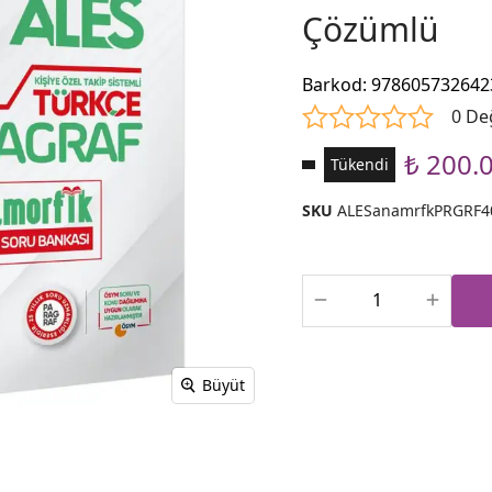
Çözümlü
Barkod
:
978605732642
0 De
₺ 200.
Tükendi
SKU
ALESanamrfkPRGRF4
Büyüt