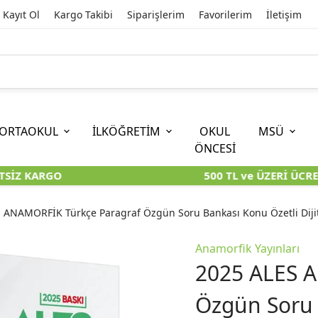
Kayıt Ol
Kargo Takibi
Siparişlerim
Favorilerim
İletişim
ORTAOKUL
İLKÖĞRETİM
OKUL
MSÜ
ÖNCESİ
SİZ KARGO
500 TL ve ÜZERİ ÜCRET
İOKBS)
11. SINIF
EĞİTİM BİLİMLERİ
6. SINIF (İOKBS)
TYT
LİSANS
I
I
KİTAPLARI
KARA KUTU KİTAPLARI
KARA KUTU KİTAPLARI
KARA KUTU KİTAPLARI
KARA KUT
KARA KUT
 ANAMORFİK Türkçe Paragraf Özgün Soru Bankası Konu Özetli Diji
ÜNLER
ÖZGÜN ÜRÜNLER
ÖZGÜN ÜRÜNLER
ÖZGÜN ÜRÜNLER
ÖZGÜN Ü
ÖZGÜN Ü
Anamorfik Yayınları
2025 ALES 
Özgün Soru B