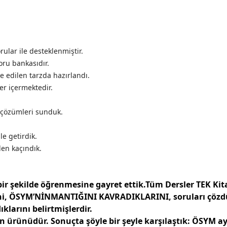
ular ile desteklenmiştir.
oru bankasıdır.
 edilen tarzda hazırlandı.
ler içermektedir.
 çözümleri sunduk.
le getirdik.
den kaçındık.
ir şekilde öğrenmesine gayret ettik.Tüm Dersler TEK Ki
erini, ÖSYM’NİNMANTIĞINI KAVRADIKLARINI, soruları çözd
ıklarını belirtmişlerdir.
ın ürünüdür. Sonuçta şöyle bir şeyle karşılaştık: ÖSYM a