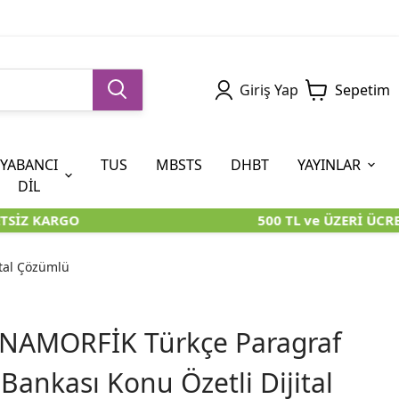
Giriş Yap
Sepetim
YABANCI
TUS
MBSTS
DHBT
YAYINLAR
DİL
SİZ KARGO
500 TL ve ÜZERİ ÜCRE
5. SINIF (İOKBS)
AYT
ÖABT
U KİTAPLARI
U KİTAPLARI
KARA KUTU KİTAPLARI
KARA KUTU KİTAPLARI
ÖZGÜN ÜRÜNLER
tal Çözümlü
RÜNLER
RÜNLER
ÖZGÜN ÜRÜNLER
ÖZGÜN ÜRÜNLER
KARA KUTU KİTAPLARI
ANAMORFİK Türkçe Paragraf
ankası Konu Özetli Dijital