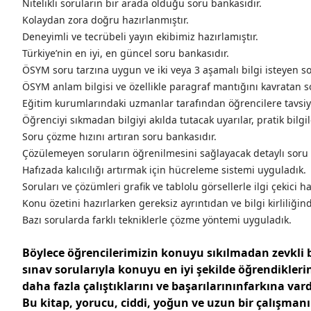
Nitelikli soruların bir arada olduğu soru bankasıdır.
Kolaydan zora doğru hazırlanmıştır.
Deneyimli ve tecrübeli yayın ekibimiz hazırlamıştır.
Türkiye’nin en iyi, en güncel soru bankasıdır.
ÖSYM soru tarzına uygun ve iki veya 3 aşamalı bilgi isteyen sor
ÖSYM anlam bilgisi ve özellikle paragraf mantığını kavratan s
Eğitim kurumlarındaki uzmanlar tarafından öğrencilere tavsiye
Öğrenciyi sıkmadan bilgiyi akılda tutacak uyarılar, pratik bilgi
Soru çözme hızını artıran soru bankasıdır.
Çözülemeyen soruların öğrenilmesini sağlayacak detaylı soru
Hafızada kalıcılığı artırmak için hücreleme sistemi uyguladık.
Soruları ve çözümleri grafik ve tablolu görsellerle ilgi çekici ha
Konu özetini hazırlarken gereksiz ayrıntıdan ve bilgi kirliliğin
Bazı sorularda farklı tekniklerle çözme yöntemi uyguladık.
Böylece öğrencilerimizin konuyu sıkılmadan zevkli b
sınav sorularıyla konuyu en iyi şekilde öğrendikl
daha fazla çalıştıklarını ve başarılarınınfarkına vard
Bu kitap, yorucu, ciddi, yoğun ve uzun bir çalışman