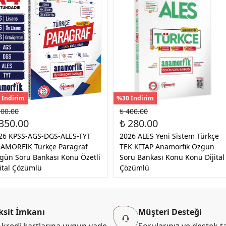
 İndirim
%30 İndirim
500.00
₺ 400.00
350.00
₺ 280.00
26 KPSS-AGS-DGS-ALES-TYT
2026 ALES Yeni Sistem Türkçe
AMORFİK Türkçe Paragraf
TEK KİTAP Anamorfik Özgün
gün Soru Bankası Konu Özetli
Soru Bankası Konu Konu Dijital
jital Çözümlü
Çözümlü
ksit İmkanı
Müşteri Desteği
kredi kartlarına uygun vade
Sorularınız ve destek ta