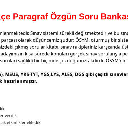
 Paragraf Özgün Soru Bankası 
enlenmektedir. Sınav sistemi sürekli değişmektedir ve bu sına
bir parçası olarak düşüncemiz şudur: ÖSYM, oturmuş bir sistem
nizdeki çıkmış sorular kitabı, sınav rakipleriniz karşısında 
 adayımızın kısa sürede konuları gerçek sınav sorularıyla pe
 soruları sağlıklı bir biçimde çözdüğünüztakdirde ÖSYM’nin m
, MSÜS, YKS-TYT, YGS,LYS, ALES, DGS gibi çeşitli sınavla
 hazırlanmıştır.
ık.
er verdik.
k etkinlikler ekledik.