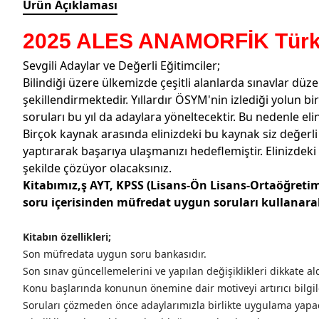
Ürün Açıklaması
2025 ALES ANAMORFİK Türkçe
Sevgili Adaylar ve Değerli Eğitimciler;
Bilindiği üzere ülkemizde çeşitli alanlarda sınavlar düz
şekillendirmektedir. Yıllardır ÖSYM'nin izlediği yolun 
soruları bu yıl da adaylara yöneltecektir. Bu nedenle eli
Birçok kaynak arasında elinizdeki bu kaynak siz değerli
yaptırarak başarıya ulaşmanızı hedeflemiştir. Elinizdeki
şekilde çözüyor olacaksınız.
K
itabımız,ş AYT, KPSS (Lisans-Ön Lisans-Ortaöğretim)
soru içerisinden müfredat uygun soruları kullanarak
Kitabın özellikleri;
Son müfredata uygun soru bankasıdır.
Son sınav güncellemelerini ve yapılan değişiklikleri dikkate ald
Konu başlarında konunun önemine dair motiveyi artırıcı bilgil
Soruları çözmeden önce adaylarımızla birlikte uygulama yapaca