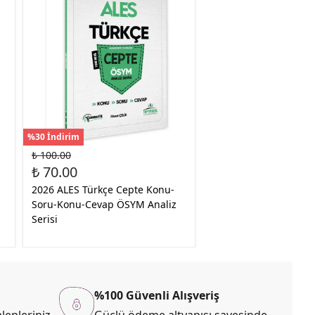
%30 İndirim
₺ 100.00
₺ 70.00
2026 ALES Türkçe Cepte Konu-
Soru-Konu-Cevap ÖSYM Analiz
Serisi
%100 Güvenli Alışveriş
lepleriniz
Güçlü ödeme altyapısı sayesinde