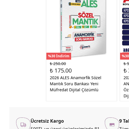
%30 İndirim
%30
₺ 250.00
₺ 
₺ 175.00
₺ 
2026 ALES Anamorfik Sözel
20
Mantık Soru Bankası Yeni
AN
Müfredat Dijital Çözümlü
Öz
Di
Ücretsiz Kargo
9 Ta
500TL ve üzeri ürünlerimizde 81
Tüm 