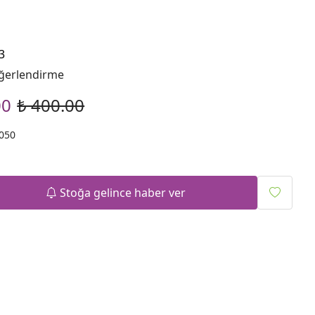
3
ğerlendirme
00
₺ 400.00
050
Stoğa gelince haber ver