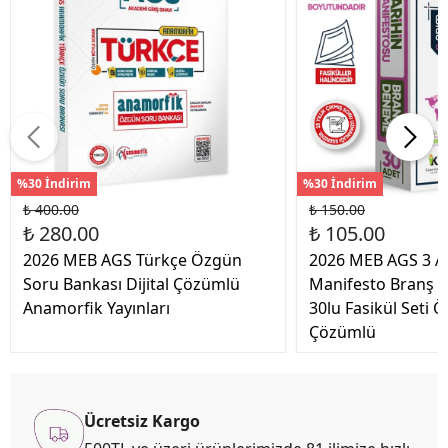
%30 İndirim
%30 İndirim
₺ 400.00
₺ 150.00
₺ 280.00
₺ 105.00
2026 MEB AGS Türkçe Özgün
2026 MEB AGS 3 A
Soru Bankası Dijital Çözümlü
Manifesto Branş 
Anamorfik Yayınları
30lu Fasikül Seti Ö
Çözümlü
Ücretsiz Kargo