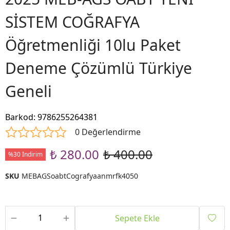
SİSTEM COĞRAFYA
Öğretmenliği 10lu Paket
Deneme Çözümlü Türkiye
Geneli
Barkod
:
9786255264381
0 Değerlendirme
₺ 280.00
₺ 400.00
%30 İndirim
SKU
MEBAGSoabtCografyaanmrfk4050
Sepete Ekle