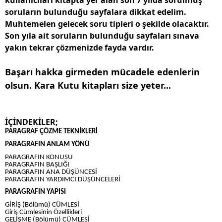
kullanıcıları kitapta yer alan son 7 yılda sorulmuş
soruların bulunduğu sayfalara dikkat edelim.
Muhtemelen gelecek soru tipleri o şekilde olacaktır.
Son yıla ait soruların bulunduğu sayfaları sınava
yakın tekrar çözmenizde fayda vardır.
Başarı hakka girmeden mücadele edenlerin
olsun. Kara Kutu kitapları size yeter...
İÇİNDEKİLER;
PARAGRAF ÇÖZME TEKNİKLERİ
PARAGRAFIN ANLAM YÖNÜ
PARAGRAFIN KONUSU
PARAGRAFIN BAŞLIĞI
PARAGRAFIN ANA DÜŞÜNCESİ
PARAGRAFIN YARDIMCI DÜŞÜNCELERİ
PARAGRAFIN YAPISI
GİRİŞ (Bölümü) CÜMLESİ
Giriş Cümlesinin Özellikleri
GELİŞME (Bölümü) CÜMLESİ