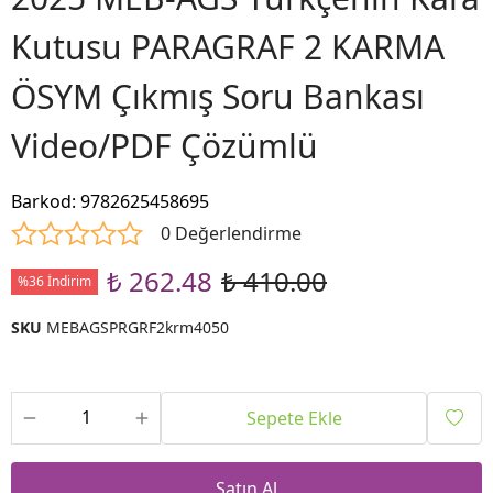
Kutusu PARAGRAF 2 KARMA
ÖSYM Çıkmış Soru Bankası
Video/PDF Çözümlü
Barkod
:
9782625458695
0 Değerlendirme
₺ 262.48
₺ 410.00
%36 İndirim
SKU
MEBAGSPRGRF2krm4050
Sepete Ekle
Satın Al