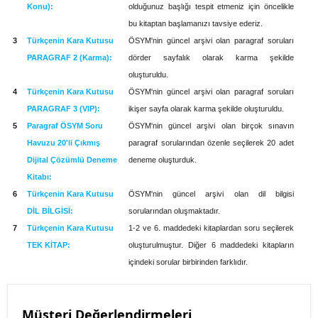
Konu):
olduğunuz başlığı tespit etmeniz için öncelikle
bu kitaptan başlamanızı tavsiye ederiz.
3
Türkçenin Kara Kutusu
ÖSYM'nin güncel arşivi olan paragraf soruları
PARAGRAF 2 (Karma):
dörder sayfalık olarak karma şekilde
oluşturuldu.
4
Türkçenin Kara Kutusu
ÖSYM'nin güncel arşivi olan paragraf soruları
PARAGRAF 3 (VIP):
ikişer sayfa ola­rak karma şekilde oluşturuldu.
5
Paragraf ÖSYM Soru
ÖSYM'nin güncel arşivi olan birçok sınavın
Havuzu 20'li Çıkmış
paragraf soruların­dan özenle seçilerek 20 adet
Dijital Çözümlü Deneme
deneme oluşturduk.
Kitabı:
6
Türkçenin Kara Kutusu
ÖSYM'nin güncel arşivi olan dil bilgisi
DİL BİLGİSİ:
sorularından oluşmak­tadır.
7
Türkçenin Kara Kutusu
1-2 ve 6. maddedeki kitaplardan soru seçilerek
TEK KİTAP:
oluşturulmuş­tur. Diğer 6 maddedeki kitapların
içindeki sorular birbirinden farklıdır.
Müşteri Değerlendirmeleri