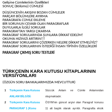
Gelişme Cümlelerinin Özellikleri
SONUÇ (Bölümü) CÜMLESİ
DÜŞÜNCENİN AKIŞINI BOZAN CÜMLELER
PARÇAYI BÖLÜMLERE AYIRMA
PARAGRAFA CÜMLE EKLEME
BİR SORUNUN CEVABI OLAN PARAGRAFLAR
DUYULARLA İLGİLİ SORULAR
PARAGRAFTAN YARGI ÇIKARMA
PARAGRAF SORULARINDA ŞUNLARA DİKKAT EDELİM!
OKUMA HIZINIZI ARTIRIN!!!
PARAGRAF SORULARINI ÇÖZERKEN NELERE DİKKAT ETMELİYİZ?
PARAGRAF SORULARININ İSTEDİĞİ İNSAN TİPİNİN ÖZELLİKLERİ
PARAGRAF ÇIKMIŞ SORU TESTLERİ
TÜRKÇENİN KARA KUTUSU KİTAPLARININ
VERSİYONLARI
(ÖZGÜN SORU BANKALARIMIZDA MEVCUTTUR)
1
Türkçenin Kara Kutusu
Sözcük Anlam ve Cümle Anlamından
ANLAM BİLGİSİ:
oluşmaktadır.
2
Türkçenin Kara Kutusu
ÖSYM'nin güncel arşivi olan Paragraf konusu
PARAGRAF 1 (Konu
11 alt başlık ola­rak ayrıldı. Paragrafta eksik