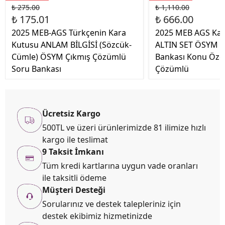
₺ 275.00
₺ 1,110.00
₺ 175.01
₺ 666.00
2025 MEB-AGS Türkçenin Kara
2025 MEB AGS Kara
Kutusu ANLAM BİLGİSİ (Sözcük-
ALTIN SET ÖSYM Ç
Cümle) ÖSYM Çıkmış Çözümlü
Bankası Konu Özetl
Soru Bankası
Çözümlü
Ücretsiz Kargo
500TL ve üzeri ürünlerimizde 81 ilimize hızlı
kargo ile teslimat
9 Taksit İmkanı
Tüm kredi kartlarına uygun vade oranları
ile taksitli ödeme
Müşteri Desteği
Sorularınız ve destek talepleriniz için
destek ekibimiz hizmetinizde