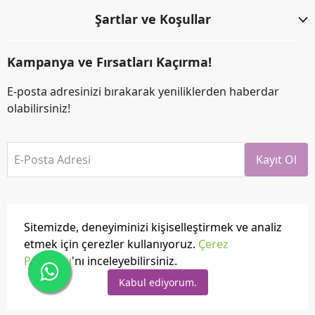
Şartlar ve Koşullar
Kampanya ve Fırsatları Kaçırma!
E-posta adresinizi bırakarak yeniliklerden haberdar
olabilirsiniz!
E-Posta Adresi
Kayıt Ol
Sitemizde, deneyiminizi kişiselleştirmek ve analiz
etmek için çerezler kullanıyoruz.
Çerez
Politikası
'nı inceleyebilirsiniz.
Tüm hakları saklıdır.
Powered by
ikas
Kabul ediyorum.