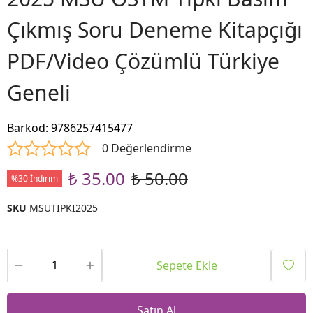
Çıkmış Soru Deneme Kitapçığı
PDF/Video Çözümlü Türkiye
Geneli
Barkod
:
9786257415477
0 Değerlendirme
₺ 35.00
₺ 50.00
%30 İndirim
SKU
MSUTIPKI2025
Sepete Ekle
Satın Al