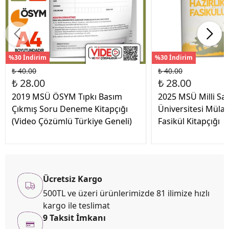
%30 İndirim
%30 İndirim
₺ 40.00
₺ 40.00
₺ 28.00
₺ 28.00
2019 MSÜ ÖSYM Tıpkı Basım
2025 MSÜ Milli S
Çıkmış Soru Deneme Kitapçığı
Üniversitesi Mülak
(Video Çözümlü Türkiye Geneli)
Fasikül Kitapçığı
Ücretsiz Kargo
500TL ve üzeri ürünlerimizde 81 ilimize hızlı
kargo ile teslimat
9 Taksit İmkanı