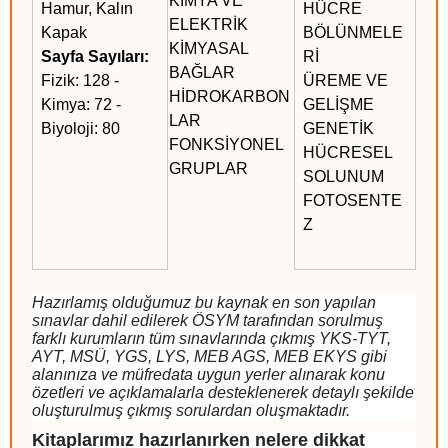
KİMYA VE
Hamur, Kalın
HÜCRE
ELEKTRİK
Kapak
BÖLÜNMELE
KİMYASAL
Sayfa Sayıları:
Rİ
BAĞLAR
Fizik: 128 -
ÜREME VE
HİDROKARBON
Kimya: 72 -
GELİŞME
LAR
Biyoloji: 80
GENETİK
FONKSİYONEL
HÜCRESEL
GRUPLAR
SOLUNUM
FOTOSENTE
Z
Hazırlamış olduğumuz bu kaynak en son yapılan
sınavlar dahil edilerek ÖSYM tarafından sorulmuş
farklı kurumların tüm sınavlarında çıkmış YKS-TYT,
AYT, MSÜ, YGS, LYS, MEB AGS, MEB EKYS gibi
alanınıza ve müfredata uygun yerler alınarak konu
özetleri ve açıklamalarla desteklenerek detaylı şekilde
oluşturulmuş çıkmış sorulardan oluşmaktadır.
Kitaplarımız hazırlanırken nelere dikkat