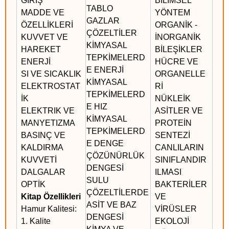
GİRİŞ
BİLİMSEL
TABLO
MADDE VE
YÖNTEM
GAZLAR
ÖZELLİKLERİ
ORGANİK -
ÇÖZELTİLER
KUVVET VE
İNORGANİK
KİMYASAL
HAREKET
BİLEŞİKLER
TEPKİMELERD
ENERJİ
HÜCRE VE
E ENERJİ
SI VE SICAKLIK
ORGANELLE
KİMYASAL
ELEKTROSTAT
Rİ
TEPKİMELERD
İK
NÜKLEİK
E HIZ
ELEKTRIK VE
ASİTLER VE
KİMYASAL
MANYETIZMA
PROTEİN
TEPKİMELERD
BASINÇ VE
SENTEZİ
E DENGE
KALDIRMA
CANLILARIN
ÇÖZÜNÜRLÜK
KUVVETİ
SINIFLANDIR
DENGESİ
DALGALAR
ILMASI
SULU
OPTİK
BAKTERİLER
ÇÖZELTİLERDE
Kitap Özellikleri
VE
ASİT VE BAZ
Hamur Kalitesi:
VİRÜSLER
DENGESİ
1. Kalite
EKOLOJİ