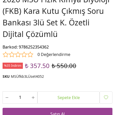
(FKB) Kara Kutu Çıkmış Soru
Bankası 3lü Set K. Özetli
Dijital Çözümlü
Barkod
:
9786252354362
0 Değerlendirme
₺ 357.50
₺ 550.00
%35 İndirim
SKU
MSÜfkb3LÜset4052
Sepete Ekle
Satın Al