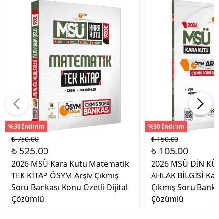
%30 İndirim
%30 İndirim
₺ 750.00
₺ 150.00
₺ 525.00
₺ 105.00
2026 MSÜ Kara Kutu Matematik
2026 MSÜ DİN KÜ
TEK KİTAP ÖSYM Arşiv Çıkmış
AHLAK BİLGİSİ Ka
Soru Bankası Konu Özetli Dijital
Çıkmış Soru Banka
Çözümlü
Çözümlü