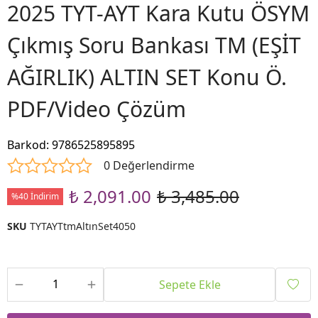
2025 TYT-AYT Kara Kutu ÖSYM
Çıkmış Soru Bankası TM (EŞİT
AĞIRLIK) ALTIN SET Konu Ö.
PDF/Video Çözüm
Barkod
:
9786525895895
0 Değerlendirme
₺ 2,091.00
₺ 3,485.00
%40 İndirim
SKU
TYTAYTtmAltınSet4050
Sepete Ekle