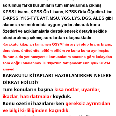
sorulmuş farklı kurumların tüm sınavlarında çıkmış
KPSS Lisans, KPSS Ön Lisans, KPSS Orta Öğretim-Lise,
E-KPSS, YKS-TYT, AYT, MSÜ, YGS, LYS, DGS, ALES gibi
alanınıza ve müfredata uygun yerler alınarak konu
özetleri ve açıklamalarla desteklenerek detaylı şekilde
oluşturulmuş çıkmış sorulardan oluşmaktadır.
Karakutu kitapları tamamen ÖSYM'nin arşivi olup branş branş,
ders ders, üniteünite, bölüm bölüm ve konu konu ayrılmıştır.
Bununla da yetinmeyerek konuanlatım sırasına göre kolaydan
zora doğru sıralanmış Türkiye'nin tartışmasız enbüyük ÖSYM
arşividir.
KARAKUTU KİTAPLARI HAZIRLANIRKEN NELERE
DİKKAT EDİLDİ?
Tüm konuların başına
kısa notlar, uyarılar,
ikazlar, hatırlatmalar
koyduk.
Konu özetini hazırlanırken
gereksiz ayrıntıdan
ve bilgi kirliliğinden kaçındık.