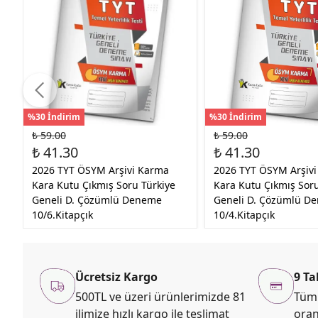
%30 İndirim
%30 İndirim
₺ 59.00
₺ 59.00
₺ 41.30
₺ 41.30
2026 TYT ÖSYM Arşivi Karma
2026 TYT ÖSYM Arşiv
Kara Kutu Çıkmış Soru Türkiye
Kara Kutu Çıkmış Soru
Geneli D. Çözümlü Deneme
Geneli D. Çözümlü D
10/6.Kitapçık
10/4.Kitapçık
Ücretsiz Kargo
9 Ta
500TL ve üzeri ürünlerimizde 81
Tüm 
ilimize hızlı kargo ile teslimat
oran