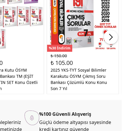
%30 İndirim
%30
₺ 150.00
₺ 
0
₺ 105.00
₺ 
ara Kutu ÖSYM
2025 YKS-TYT Sosyal Bilimler
20
 Bankası TM (EŞİT
Karakutu ÖSYM Çıkmış Soru
Ka
TIN SET Konu Özetli
Bankası Çözümlü Konu Konu
Ge
m
Son 7 Yıl
10
%100 Güvenli Alışveriş
lepleriniz
Güçlü ödeme altyapısı sayesinde
zmetinizde
kredi kartınız güvende