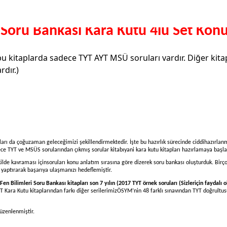
Soru Bankası Kara Kutu 4lü Set Kon
u kitaplarda sadece TYT AYT MSÜ soruları vardır. Diğer kitap
dır.)
uçları da çoğuzaman geleceğimizi şekillendirmektedir. İşte bu hazırlık sürecinde ciddihazırla
e TYT ve MSÜS sorularından çıkmış sorular kitabıyani kara kutu kitapları hazırlamaya başla
kilde kavraması içinsoruları konu anlatım sırasına göre dizerek soru bankası oluşturduk. Birç
 yaptırarak başarıya ulaşmanızı hedeflemiştir.
n Bilimleri Soru Bankası kitapları son 7 yılın (2017 TYT örnek soruları (Sizleriçin faydalı 
T Kara Kutu kitaplarından farkı diğer serilerimizÖSYM’nin 48 farklı sınavından TYT doğrultu
üzenlenmiştir.