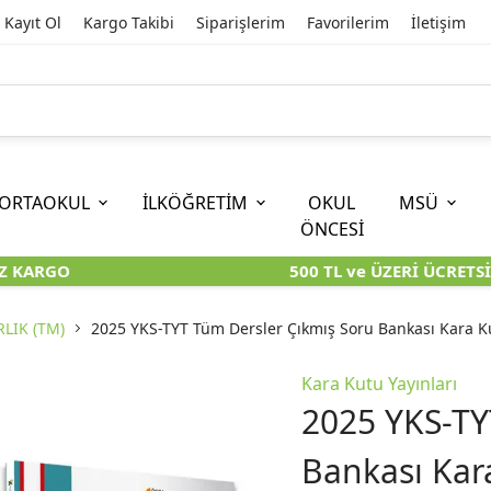
Kayıt Ol
Kargo Takibi
Siparişlerim
Favorilerim
İletişim
ORTAOKUL
İLKÖĞRETİM
OKUL
MSÜ
ÖNCESİ
 KARGO
500 TL ve ÜZERİ ÜCRETSİZ
İOKBS)
11. SINIF
EĞİTİM BİLİMLERİ
6. SINIF (İOKBS)
TYT
LİSANS
I
I
KİTAPLARI
KARA KUTU KİTAPLARI
KARA KUTU KİTAPLARI
KARA KUTU KİTAPLARI
KARA KUT
KARA KUT
RLIK (TM)
2025 YKS-TYT Tüm Dersler Çıkmış Soru Bankası Kara K
ÜNLER
ÖZGÜN ÜRÜNLER
ÖZGÜN ÜRÜNLER
ÖZGÜN ÜRÜNLER
ÖZGÜN Ü
ÖZGÜN Ü
Kara Kutu Yayınları
2025 YKS-TY
Bankası Kar