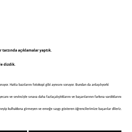
r tarzında açıklamalar yaptık.
e dizdik.
ruyor. Hatta bazılarını fotokopi gibi aynısını soruyor. Bundan da anlaşılıyorki
 ve sevinciyle sınava daha fazlaçalıştıklarını ve başarılarının farkına vardıklarını
meyip kulhakkına girmeyen ve emeğe saygı gösteren öğrencilerimize başarılar dileriz.