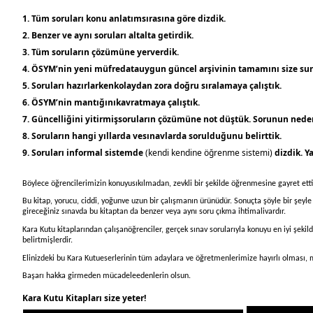
1. Tüm soruları konu anlatımsırasına göre dizdik.
2. Benzer ve aynı soruları altalta getirdik.
3. Tüm soruların çözümüne yerverdik.
4. ÖSYM’nin yeni müfredatauygun güncel arşivinin tamamını size su
5. Soruları hazırlarkenkolaydan zora doğru sıralamaya çalıştık.
6. ÖSYM’nin mantığınıkavratmaya çalıştık.
7. Güncelliğini yitirmişsoruların çözümüne not düştük. Sorunun neden 
8. Soruların hangi yıllarda vesınavlarda sorulduğunu belirttik.
9. Soruları informal sistemde
(kendi kendine öğrenme sistemi)
dizdik. 
Böylece öğrencilerimizin konuyusıkılmadan, zevkli bir şekilde öğrenmesine gayret etti
Bu kitap, yorucu, ciddi, yoğunve uzun bir çalışmanın ürünüdür. Sonuçta şöyle bir şeyle k
gireceğiniz sınavda bu kitaptan da benzer veya aynı soru çıkma ihtimalivardır.
Kara Kutu kitaplarından çalışanöğrenciler, gerçek sınav sorularıyla konuyu en iyi şek
belirtmişlerdir.
Elinizdeki bu Kara Kutueserlerinin tüm adaylara ve öğretmenlerimize hayırlı olması,
Başarı hakka girmeden mücadeleedenlerin olsun.
Kara Kutu Kitapları size yeter!