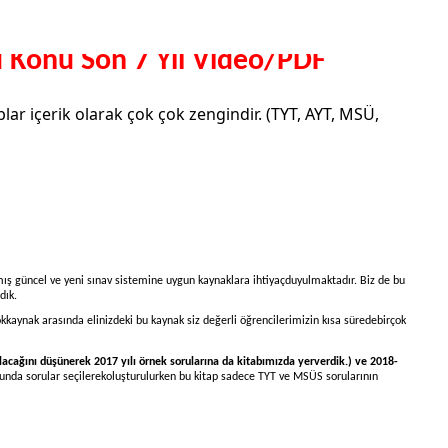
u Konu Son 7 Yıl Video/PDF
lar içerik olarak çok çok zengindir. (TYT, AYT, MSÜ,
nmış güncel ve yeni sınav sistemine uygun kaynaklara ihtiyaçduyulmaktadır. Biz de bu
dık.
okkaynak arasında elinizdeki bu kaynak siz değerli öğrencilerimizin kısa süredebirçok
olacağını düşünerek 2017 yılı örnek sorularına da kitabımızda yerverdik.) ve 2018-
sunda sorular seçilerekoluşturulurken bu kitap sadece TYT ve MSÜS sorularının