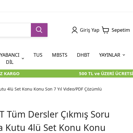
Giriş Yap
Sepetim
YABANCI
TUS
MBSTS
DHBT
YAYINLAR
DİL
 KARGO
500 TL ve ÜZERİ ÜCRETSİZ
5. SINIF (İOKBS)
AYT
ÖABT
U KİTAPLARI
U KİTAPLARI
KARA KUTU KİTAPLARI
KARA KUTU KİTAPLARI
ÖZGÜN ÜRÜNLER
utu 4lü Set Konu Konu Son 7 Yıl Video/PDF Çözümlü
RÜNLER
RÜNLER
ÖZGÜN ÜRÜNLER
ÖZGÜN ÜRÜNLER
KARA KUTU KİTAPLARI
T Tüm Dersler Çıkmış Soru
a Kutu 4lü Set Konu Konu