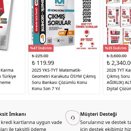
%47 İndirim
%35 İndirim
₺ 225.00
₺ 3,600.00
₺ 119.99
₺ 2,340.0
i Karma
2025 YKS-TYT Matematik-
2026 TYT K
 Türkiye
Geometri Karakutu ÖSYM Çıkmış
Çıkmış Soru
eneme
Soru Bankası Çözümlü Konu
AĞIRLIK) AL
Konu Son 7 Yıl
Dijital Çözü
ksit İmkanı
Müşteri Desteği
kredi kartlarına uygun vade
Sorularınız ve destek ta
ları ile taksitli ödeme
için destek ekibimiz hi