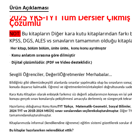
Ürün Açıklaması
2025 YKS-TYT Tüm Dersler Çıkmış 
Çözümlü
NOT:
Bu kitapların Diğer kara kutu kitaplarından farkı b
KPSS, DGS, ALES vs sınavların tamamının olduğu kitaplar
·
Her kitap, bölüm bölüm, ünite ünite, k
onu konu ayrılmıştır
Konu anlatım sırasına göre dilmiştir
·
Dijital çözümlüdür. (PDF ve Video desteklidir.)
·
Sevgili Öğrenciler, DeğerliÖğretmenler Merhabalar...
Bildiğiniz gibi ülkemizdeçeşitli alanlarda sınavlar yapılmakta olup bu sınavların son
konuda duyarsız kalmadık. Öğrenci ve öğretmenlerimizintalepleri doğrultusunda sadec
Kara Kutu Kitapları olarak enbüyük farkımız siz değerli adaylarımızın konuyu en iyi şe
konuyu gerçek sınav konularıyla pekiştirmesi amacıyla derlenmiş ve sizegerçek tekrar
Hazırlamış olduğumuz Konu Konu
TYT Türkçe, Matematik-Geometri, Sosyal Bilimler, Fe
2024 TYT ve 2018-2024 MSÜS) sınav sorularından seçilerekoluşturulmuştur.
Diğer TY
tamamındanoluşturulmuştur.
Kitaplarımızda informal (kendikendine öğrenme) eğitim sistemi gözetilerek sorular d
Bu kitaplar hazırlanırken neleredikkat ettik?