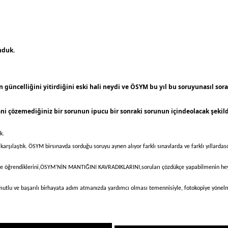
nduk.
güncelliğini yitirdiğini eski hali
neydi ve ÖSYM bu yıl bu soruyunasıl sora
Yani çözemediğiniz bir sorunun ipucu
bir sonraki sorunun içindeolacak şekild
k.
arşılaştık. ÖSYM birsınavda sorduğu soruyu aynen alıyor farklı sınavlarda ve farklı yıllardaso
ilde öğrendiklerini,ÖSYM’NİN
MANTIĞINI KAVRADIKLARINI,soruları çözdükçe yapabilmenin heyecanı
 mutlu ve başarılı birhayata adım atmanızda yardımcı olması temennisiyle, fotokopiye yönel