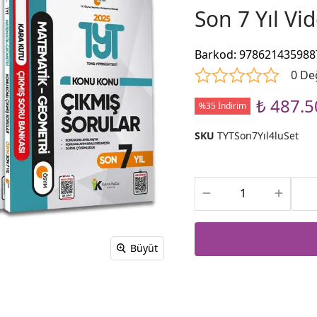
Son 7 Yıl V
Barkod
:
978621435988
0 De
₺ 487.5
%35 İndirim
SKU
TYTSon7Yıl4luSet
Büyüt