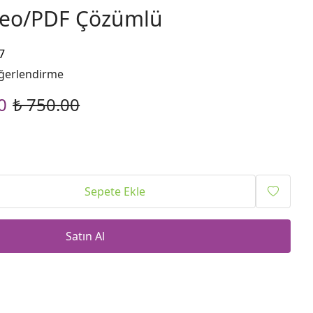
ideo/PDF Çözümlü
7
ğerlendirme
0
₺ 750.00
Sepete Ekle
Satın Al