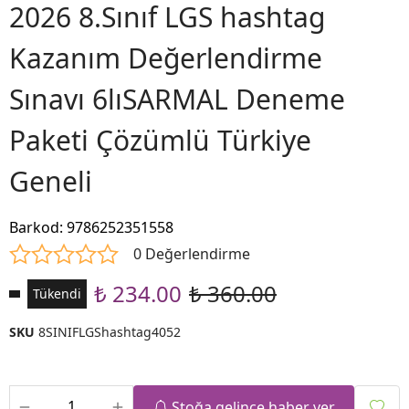
2026 8.Sınıf LGS hashtag
Kazanım Değerlendirme
Sınavı 6lıSARMAL Deneme
Paketi Çözümlü Türkiye
Geneli
Barkod
:
9786252351558
0 Değerlendirme
₺ 234.00
₺ 360.00
Tükendi
SKU
8SINIFLGShashtag4052
Stoğa gelince haber ver