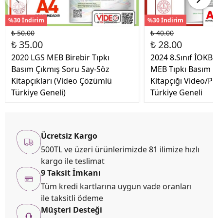
%30 İndirim
%30 İndirim
₺ 50.00
₺ 40.00
₺ 35.00
₺ 28.00
2020 LGS MEB Birebir Tıpkı
2024 8.Sınıf İOK
Basım Çıkmış Soru Say-Söz
MEB Tıpkı Basım Ç
Kitapçıkları (Video Çözümlü
Kitapçığı Video/P
Türkiye Geneli)
Türkiye Geneli
Ücretsiz Kargo
500TL ve üzeri ürünlerimizde 81 ilimize hızlı
kargo ile teslimat
9 Taksit İmkanı
Tüm kredi kartlarına uygun vade oranları
ile taksitli ödeme
Müşteri Desteği