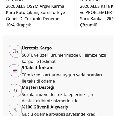
2026 ALES ÖSYM Arşivi Karma
2026 ALES Kara K
Kara Kutu Çıkmış Soru Türkiye
ve PROBLEMLER Ö
Geneli D. Çözümlü Deneme
Soru Bankası 2li S
10/4.Kitapçık
Çözümlü
Ücretsiz Kargo
500TL ve üzeri ürünlerimizde 81 ilimize hızlı
kargo ile teslimat
9 Taksit İmkanı
Tüm kredi kartlarına uygun vade oranları
ile taksitli ödeme
Müşteri Desteği
Sorularınız ve destek talepleriniz için
destek ekibimiz hizmetinizde
%100 Güvenli Alışveriş
Güçlü ödeme altyapısı sayesinde kredi