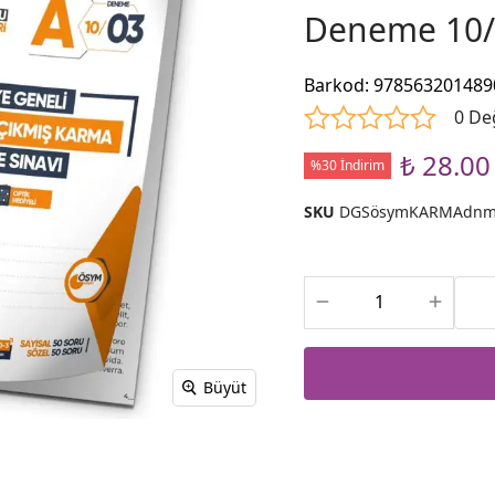
Deneme 10/3
Barkod
:
978563201489
0 De
₺ 28.00
%30 İndirim
SKU
DGSösymKARMAdn
Büyüt