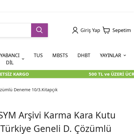
Giriş Yap
Sepetim
YABANCI
TUS
MBSTS
DHBT
YAYINLAR
DİL
TSİZ KARGO
500 TL ve ÜZERİ ÜCR
5. SINIF (İOKBS)
AYT
ÖABT
U KİTAPLARI
U KİTAPLARI
KARA KUTU KİTAPLARI
KARA KUTU KİTAPLARI
ÖZGÜN ÜRÜNLER
özümlü Deneme 10/3.Kitapçık
RÜNLER
RÜNLER
ÖZGÜN ÜRÜNLER
ÖZGÜN ÜRÜNLER
KARA KUTU KİTAPLARI
YM Arşivi Karma Kara Kutu
 Türkiye Geneli D. Çözümlü