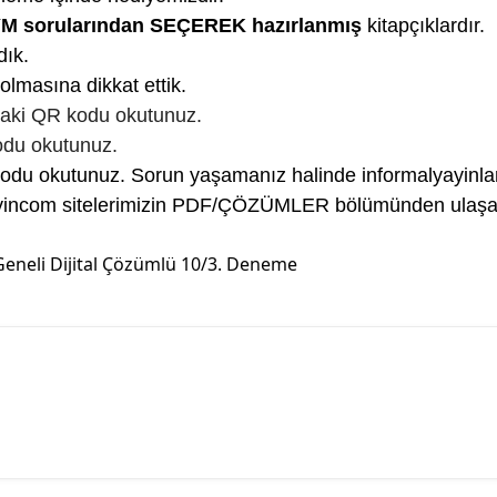
M sorularından SEÇEREK hazırlanmış
kitapçıklardır.
dık.
olmasına dikkat ettik.
aki QR kodu okutunuz.
du okutunuz.
u okutunuz. Sorun yaşamanız halinde informalyayinlari
yayincom sitelerimizin PDF/ÇÖZÜMLER bölümünden ulaşabi
eneli Dijital Çözümlü 10/3. Deneme