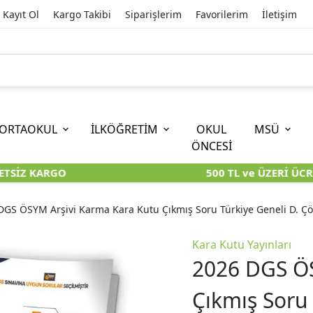
Kayıt Ol
Kargo Takibi
Siparişlerim
Favorilerim
İletişim
ORTAOKUL
İLKÖĞRETİM
OKUL
MSÜ
ÖNCESİ
TSİZ KARGO
500 TL ve ÜZERİ ÜCRE
İOKBS)
11. SINIF
EĞİTİM BİLİMLERİ
6. SINIF (İOKBS)
TYT
LİSANS
I
I
KİTAPLARI
KARA KUTU KİTAPLARI
KARA KUTU KİTAPLARI
KARA KUTU KİTAPLARI
KARA KUT
KARA KUT
DGS ÖSYM Arşivi Karma Kara Kutu Çıkmış Soru Türkiye Geneli D. Ç
ÜNLER
ÖZGÜN ÜRÜNLER
ÖZGÜN ÜRÜNLER
ÖZGÜN ÜRÜNLER
ÖZGÜN Ü
ÖZGÜN Ü
Kara Kutu Yayınları
2026 DGS ÖS
Çıkmış Soru