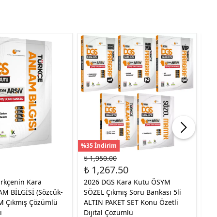
%35 İndirim
₺ 1,950.00
₺ 
₺ 1,267.50
20
rkçenin Kara
2026 DGS Kara Kutu ÖSYM
Ku
M BİLGİSİ (Sözcük-
SÖZEL Çıkmış Soru Bankası 5li
Çı
M Çıkmış Çözümlü
ALTIN PAKET SET Konu Özetli
Vi
ı
Dijital Çözümlü