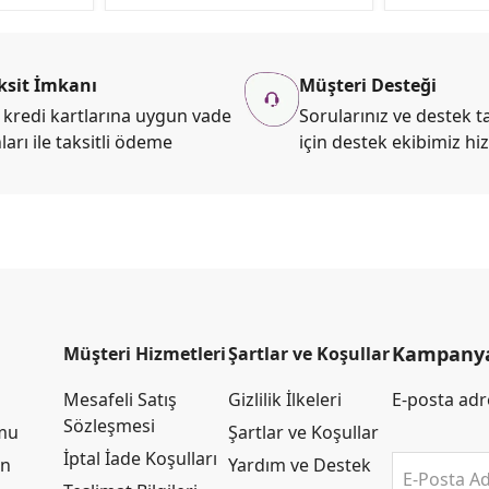
ksit İmkanı
Müşteri Desteği
kredi kartlarına uygun vade
Sorularınız ve destek ta
ları ile taksitli ödeme
için destek ekibimiz hi
Kampanya 
Müşteri Hizmetleri
Şartlar ve Koşullar
Mesafeli Satış
Gizlilik İlkeleri
E-posta adre
Sözleşmesi
rmu
Şartlar ve Koşullar
İptal İade Koşulları
an
Yardım ve Destek
E-Posta Ad