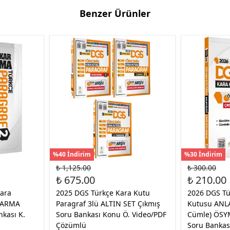
Benzer Ürünler
%40 İndirim
%30 İndirim
₺ 1,125.00
₺ 300.00
₺ 675.00
₺ 210.00
ara
2025 DGS Türkçe Kara Kutu
2026 DGS Tü
KARMA
Paragraf 3lü ALTIN SET Çıkmış
Kutusu ANLA
kası K.
Soru Bankası Konu Ö. Video/PDF
Cümle) ÖSY
Çözümlü
Soru Bankas