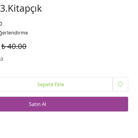
.Kitapçık
0
ğerlendirme
₺ 40.00
m3
Sepete Ekle
Satın Al