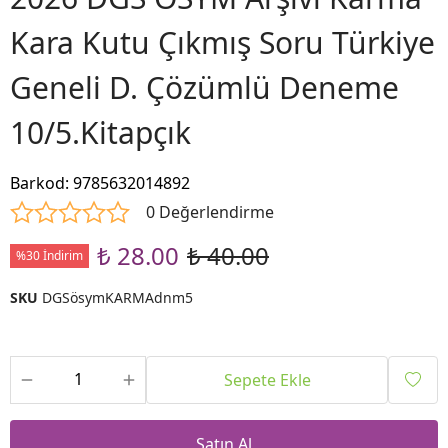
Kara Kutu Çıkmış Soru Türkiye
Geneli D. Çözümlü Deneme
10/5.Kitapçık
Barkod
:
9785632014892
0 Değerlendirme
₺ 28.00
₺ 40.00
%30 İndirim
SKU
DGSösymKARMAdnm5
Sepete Ekle
Satın Al