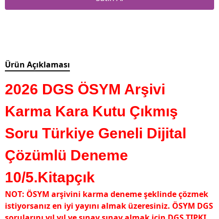
Ürün Açıklaması
2026 DGS ÖSYM Arşivi
Karma Kara Kutu Çıkmış
Soru Türkiye Geneli Dijital
Çözümlü Deneme
10/5.Kitapçık
NOT: ÖSYM arşivini karma deneme şeklinde çözmek
istiyorsanız en iyi yayını almak üzeresiniz. ÖSYM DGS
sorularını yıl yıl ve sınav sınav almak için DGS TIPKI