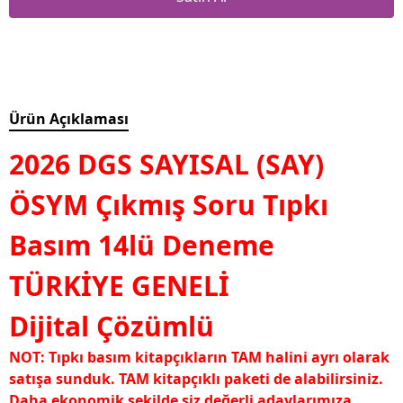
Ürün Açıklaması
2026 DGS SAYISAL (SAY)
ÖSYM Çıkmış Soru Tıpkı
Basım 14lü Deneme
TÜRKİYE GENELİ
Dijital Çözümlü
NOT: Tıpkı basım kitapçıkların TAM halini ayrı olarak
satışa sunduk. TAM kitapçıklı paketi de alabilirsiniz.
Daha ekonomik şekilde siz değerli adaylarımıza