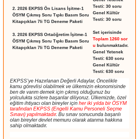
Testi: 30 soru
2.
2026 EKPSS Ön Lisans İşitme-1
Genel Kültür
ÖSYM Çıkmış Soru Tıpkı Basım Soru
Testi: 30 soru
Kitapçıkları 7li TG Deneme Paketi
Set içerisinde
3.
2026 EKPSS Ortaöğretim İşitme-1
Toplam
1260 sor
ÖSYM Çıkmış Soru Tıpkı Basım Soru
u
bulunmaktadır
.
Kitapçıkları 7li TG Deneme Paketi
Genel Yetenek
Testi: 630 soru
Genel Kültür
Testi: 630 soru
EKPSS’ye Hazırlanan Değerli Adaylar, Öncelikle
kamu görevlisi olabilmek ve ülkemizin ekonomisinde
ben de varım demek için çıkmış olduğunuz bu
yolculukta sizlere başarılar diliyoruz. Ülkemizde, özel
eğitim ihtiyacı olan bireyler için
her iki yılda bir ÖSYM
tarafından EKPSS (Engelli Kamu Personeli Seçme
Sınavı) yapılmaktadır
. Bu sınav sonucunda başarılı
olan bireyler devlet memuru olarak atanma hakkına
sahip olmaktadır.