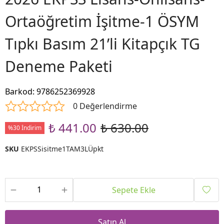
Ortaöğretim İşitme-1 ÖSYM
Tıpkı Basım 21’li Kitapçık TG
Deneme Paketi
Barkod
:
9786252369928
0 Değerlendirme
₺ 441.00
₺ 630.00
%30 İndirim
SKU
EKPSSisitme1TAM3LÜpkt
Sepete Ekle
Satın Al