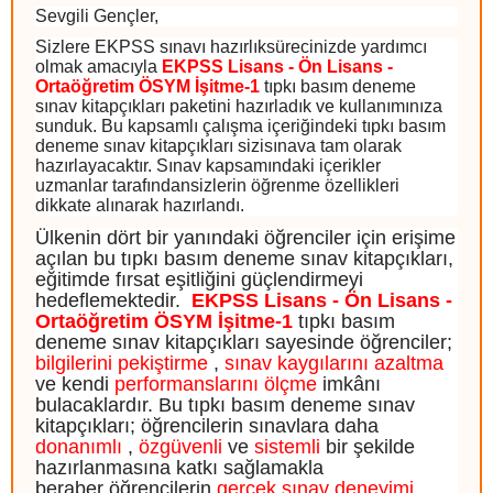
Sevgili Gençler,
Sizlere EKPSS sınavı hazırlıksürecinizde yardımcı
olmak amacıyla
EKPSS Lisans - Ön Lisans -
Ortaöğretim ÖSYM İşitme-1
tıpkı basım deneme
sınav kitapçıkları paketini hazırladık ve kullanımınıza
sunduk. Bu kapsamlı çalışma içeriğindeki tıpkı basım
deneme sınav kitapçıkları sizisınava tam olarak
hazırlayacaktır. Sınav kapsamındaki içerikler
uzmanlar tarafındansizlerin öğrenme özellikleri
dikkate alınarak hazırlandı.
Ülkenin dört bir yanındaki öğrenciler için erişime
açılan bu tıpkı basım deneme sınav kitapçıkları,
eğitimde fırsat eşitliğini güçlendirmeyi
hedeflemektedir.
EKPSS Lisans - Ön Lisans -
Ortaöğretim ÖSYM İşitme-1
tıpkı basım
deneme sınav kitapçıkları sayesinde öğrenciler;
bilgilerini pekiştirme
,
sınav kaygılarını azaltma
ve kendi
performanslarını ölçme
imkânı
bulacaklardır. Bu tıpkı basım deneme sınav
kitapçıkları; öğrencilerin sınavlara daha
donanımlı
,
özgüvenli
ve
sistemli
bir şekilde
hazırlanmasına katkı sağlamakla
beraber öğrencilerin
gerçek sınav deneyimi