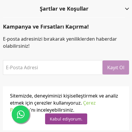
Şartlar ve Koşullar
Kampanya ve Fırsatları Kaçırma!
E-posta adresinizi bırakarak yeniliklerden haberdar
olabilirsiniz!
E-Posta Adresi
Kayıt Ol
Sitemizde, deneyiminizi kişiselleştirmek ve analiz
etmek için çerezler kullanıyoruz.
Çerez
Politikası
'nı inceleyebilirsiniz.
Tüm hakları saklıdır.
Powered by
ikas
Kabul ediyorum.