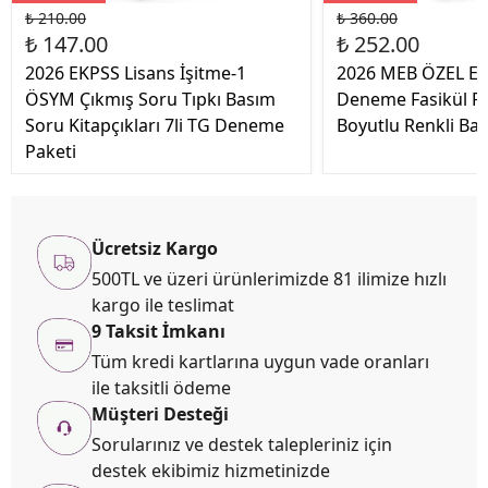
₺ 210.00
₺ 360.00
₺ 147.00
₺ 252.00
2026 EKPSS Lisans İşitme-1
2026 MEB ÖZEL EKP
ÖSYM Çıkmış Soru Tıpkı Basım
Deneme Fasikül Pa
Soru Kitapçıkları 7li TG Deneme
Boyutlu Renkli Bas
Paketi
Ücretsiz Kargo
500TL ve üzeri ürünlerimizde 81 ilimize hızlı
kargo ile teslimat
9 Taksit İmkanı
Tüm kredi kartlarına uygun vade oranları
ile taksitli ödeme
Müşteri Desteği
Sorularınız ve destek talepleriniz için
destek ekibimiz hizmetinizde