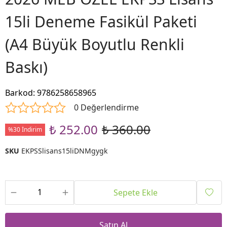
15li Deneme Fasikül Paketi
(A4 Büyük Boyutlu Renkli
Baskı)
Barkod
:
9786258658965
0 Değerlendirme
₺ 252.00
₺ 360.00
%30 İndirim
SKU
EKPSSlisans15liDNMgygk
Sepete Ekle
Satın Al