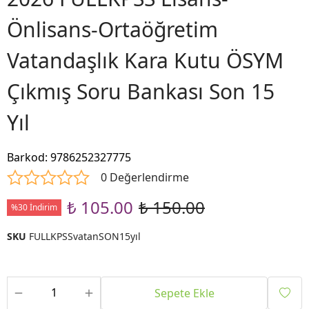
Önlisans-Ortaöğretim
Vatandaşlık Kara Kutu ÖSYM
Çıkmış Soru Bankası Son 15
Yıl
Barkod
:
9786252327775
0 Değerlendirme
₺ 105.00
₺ 150.00
%30 İndirim
SKU
FULLKPSSvatanSON15yıl
Sepete Ekle