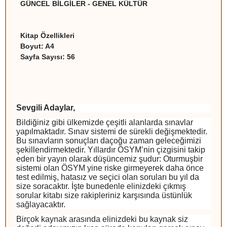
GÜNCEL BİLGİLER - GENEL KÜLTÜR
Kitap Özellikleri
Boyut
: A4
Sayfa Sayısı
: 56
Sevgili Adaylar,
Bildiğiniz gibi ülkemizde çeşitli alanlarda sınavlar
yapılmaktadır. Sınav sistemi de sürekli değişmektedir.
Bu sınavların sonuçları daçoğu zaman geleceğimizi
şekillendirmektedir. Yıllardır ÖSYM’nin çizgisini takip
eden bir yayın olarak düşüncemiz şudur: Oturmuşbir
sistemi olan ÖSYM yine riske girmeyerek daha önce
test edilmiş, hatasız ve seçici olan soruları bu yıl da
size soracaktır. İşte bunedenle elinizdeki çıkmış
sorular kitabı size rakipleriniz karşısında üstünlük
sağlayacaktır.
Birçok kaynak arasında elinizdeki bu kaynak siz