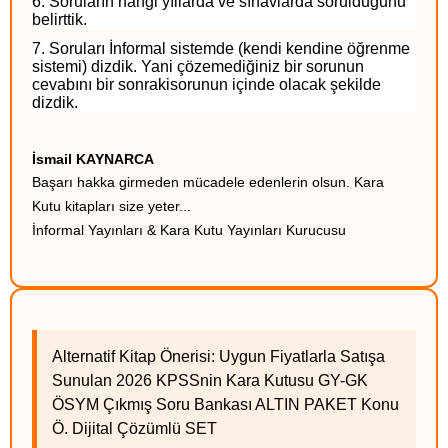
6. Soruların hangi yıllarda ve sınavlarda sorulduğunu
belirttik.
7. Soruları İnformal sistemde (kendi kendine öğrenme
sistemi) dizdik. Yani çözemediğiniz bir sorunun
cevabını bir sonrakisorunun içinde olacak şekilde
dizdik.
İsmail KAYNARCA
Başarı hakka girmeden mücadele edenlerin olsun. Kara
Kutu kitapları size yeter...
İnformal Yayınları & Kara Kutu Yayınları Kurucusu
Alternatif Kitap Önerisi: Uygun Fiyatlarla Satışa
Sunulan 2026 KPSSnin Kara Kutusu GY-GK
ÖSYM Çıkmış Soru Bankası ALTIN PAKET Konu
Ö. Dijital Çözümlü SET