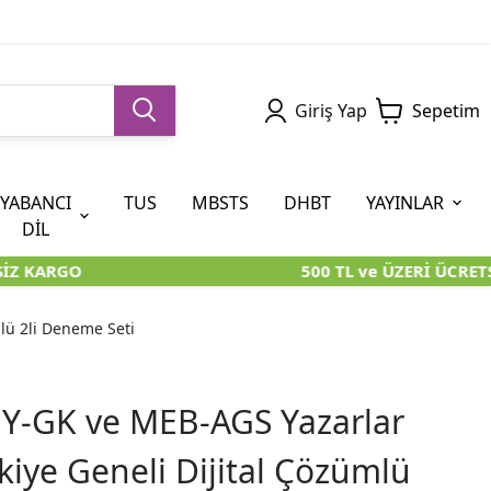
Giriş Yap
Sepetim
YABANCI
TUS
MBSTS
DHBT
YAYINLAR
DİL
Z KARGO
500 TL ve ÜZERİ ÜCRETSİ
5. SINIF (İOKBS)
AYT
ÖABT
U KİTAPLARI
U KİTAPLARI
KARA KUTU KİTAPLARI
KARA KUTU KİTAPLARI
ÖZGÜN ÜRÜNLER
lü 2li Deneme Seti
RÜNLER
RÜNLER
ÖZGÜN ÜRÜNLER
ÖZGÜN ÜRÜNLER
KARA KUTU KİTAPLARI
Y-GK ve MEB-AGS Yazarlar
kiye Geneli Dijital Çözümlü