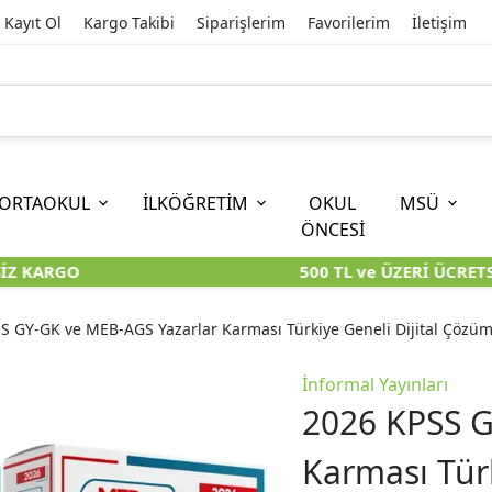
Kayıt Ol
Kargo Takibi
Siparişlerim
Favorilerim
İletişim
ORTAOKUL
İLKÖĞRETİM
OKUL
MSÜ
ÖNCESİ
Z KARGO
500 TL ve ÜZERİ ÜCRETSİ
İOKBS)
11. SINIF
EĞİTİM BİLİMLERİ
6. SINIF (İOKBS)
TYT
LİSANS
I
I
KİTAPLARI
KARA KUTU KİTAPLARI
KARA KUTU KİTAPLARI
KARA KUTU KİTAPLARI
KARA KUT
KARA KUT
S GY-GK ve MEB-AGS Yazarlar Karması Türkiye Geneli Dijital Çözüm
ÜNLER
ÖZGÜN ÜRÜNLER
ÖZGÜN ÜRÜNLER
ÖZGÜN ÜRÜNLER
ÖZGÜN Ü
ÖZGÜN Ü
İnformal Yayınları
2026 KPSS G
Karması Tür