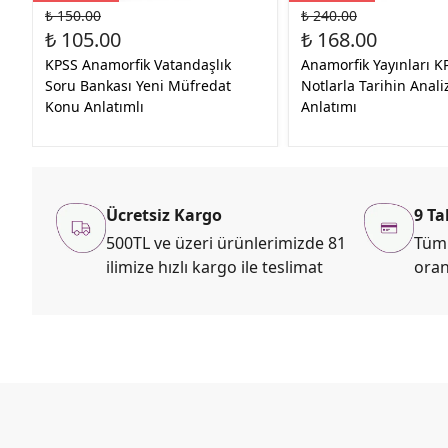
₺ 150.00
₺ 240.00
₺ 105.00
₺ 168.00
KPSS Anamorfik Vatandaşlık
Anamorfik Yayınları K
Soru Bankası Yeni Müfredat
Notlarla Tarihin Anali
Konu Anlatımlı
Anlatımı
Ücretsiz Kargo
9 Ta
500TL ve üzeri ürünlerimizde 81
Tüm 
ilimize hızlı kargo ile teslimat
oran