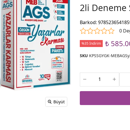
2li Deneme 
Barkod
:
978523654185
0 De
₺ 585.0
%35 İndirim
SKU
KPSSGYGK-MEBAGSyz
Büyüt