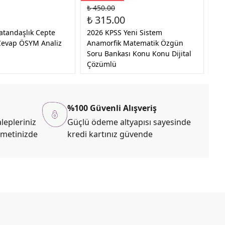
₺ 450.00
₺ 
₺ 315.00
20
atandaşlık Cepte
2026 KPSS Yeni Sistem
Pa
Cevap ÖSYM Analiz
Anamorfik Matematik Özgün
Öz
Soru Bankası Konu Konu Dijital
Yay
Çözümlü
%100 Güvenli Alışveriş
lepleriniz
Güçlü ödeme altyapısı sayesinde
zmetinizde
kredi kartınız güvende