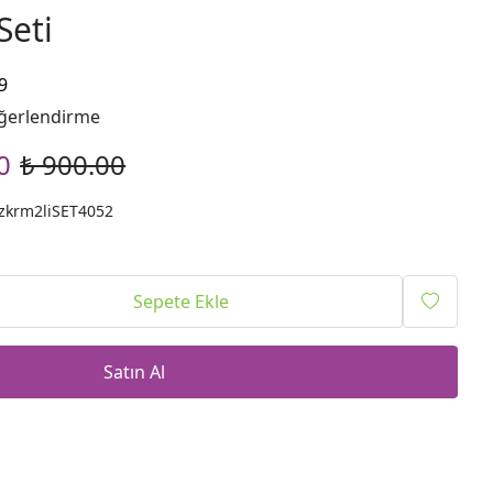
Seti
9
ğerlendirme
0
₺ 900.00
krm2liSET4052
Sepete Ekle
Satın Al