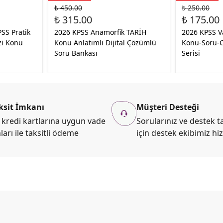
₺ 450.00
₺ 250.00
₺ 315.00
₺ 175.00
PSS Pratik
2026 KPSS Anamorfik TARİH
2026 KPSS V
zi Konu
Konu Anlatımlı Dijital Çözümlü
Konu-Soru-
Soru Bankası
Serisi
ksit İmkanı
Müşteri Desteği
kredi kartlarına uygun vade
Sorularınız ve destek ta
ları ile taksitli ödeme
için destek ekibimiz hi