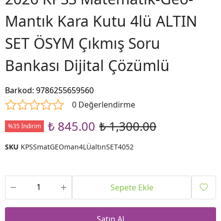
Mantık Kara Kutu 4lü ALTIN
SET ÖSYM Çıkmış Soru
Bankası Dijital Çözümlü
Barkod
:
9786255659560
0 Değerlendirme
₺ 845.00
₺ 1,300.00
%35 İndirim
SKU
KPSSmatGEOman4LÜaltınSET4052
Sepete Ekle
Satın Al