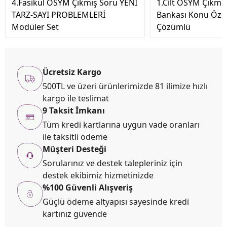
4.Fasikül ÖSYM Çıkmış Soru YENİ
1.Cilt ÖSYM Çıkmı
TARZ-SAYI PROBLEMLERİ
Bankası Konu Özetl
Modüler Set
Çözümlü
Ücretsiz Kargo
500TL ve üzeri ürünlerimizde 81 ilimize hızlı
kargo ile teslimat
9 Taksit İmkanı
Tüm kredi kartlarına uygun vade oranları
ile taksitli ödeme
Müşteri Desteği
Sorularınız ve destek talepleriniz için
destek ekibimiz hizmetinizde
%100 Güvenli Alışveriş
Güçlü ödeme altyapısı sayesinde kredi
kartınız güvende