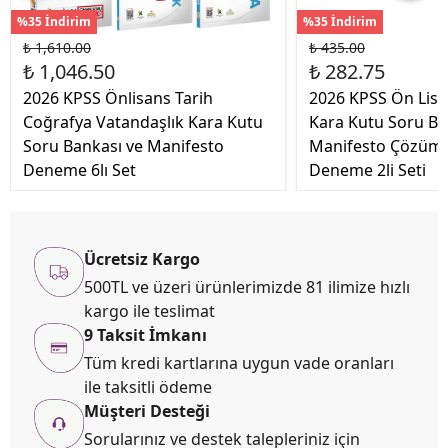
%35 İndirim
%35 İndirim
₺ 1,610.00
₺ 435.00
₺ 1,046.50
₺ 282.75
2026 KPSS Önlisans Tarih
2026 KPSS Ön Lis
Coğrafya Vatandaşlık Kara Kutu
Kara Kutu Soru Ba
Soru Bankası ve Manifesto
Manifesto Çözüml
Deneme 6lı Set
Deneme 2li Seti
Ücretsiz Kargo
500TL ve üzeri ürünlerimizde 81 ilimize hızlı
kargo ile teslimat
9 Taksit İmkanı
Tüm kredi kartlarına uygun vade oranları
ile taksitli ödeme
Müşteri Desteği
Sorularınız ve destek talepleriniz için