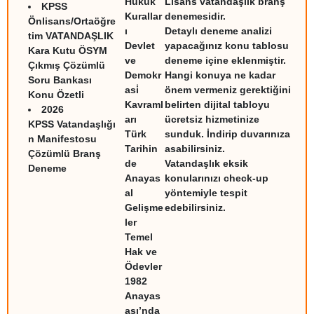
Hukuk
Lisans vatandaşlık branş
KPSS
Kurallar
denemesidir.
Önlisans/Ortaöğre
ı
Detaylı deneme analizi
tim VATANDAŞLIK
Devlet
yapacağınız konu tablosu
Kara Kutu ÖSYM
ve
deneme içine eklenmiştir.
Çıkmış Çözümlü
Demokr
Hangi konuya ne kadar
Soru Bankası
asi̇
önem vermeniz gerektiğini
Konu Özetli
Kavraml
belirten dijital tabloyu
2026
arı
ücretsiz hizmetinize
KPSS Vatandaşlığı
Türk
sunduk. İndirip duvarınıza
n Manifestosu
Tarihin
asabilirsiniz.
Çözümlü Branş
de
Vatandaşlık eksik
Deneme
Anayas
konularınızı check-up
al
yöntemiyle tespit
Gelişme
edebilirsiniz.
ler
Temel
Hak ve
Ödevler
1982
Anayas
ası’nda