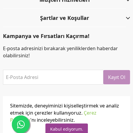
Şartlar ve Koşullar
Kampanya ve Fırsatları Kaçırma!
E-posta adresinizi bırakarak yeniliklerden haberdar
olabilirsiniz!
E-Posta Adresi
Kayıt Ol
Sitemizde, deneyiminizi kişiselleştirmek ve analiz
etmek için çerezler kullanıyoruz.
Çerez
Politikası
'nı inceleyebilirsiniz.
Tüm hakları saklıdır.
Powered by
ikas
Kabul ediyorum.