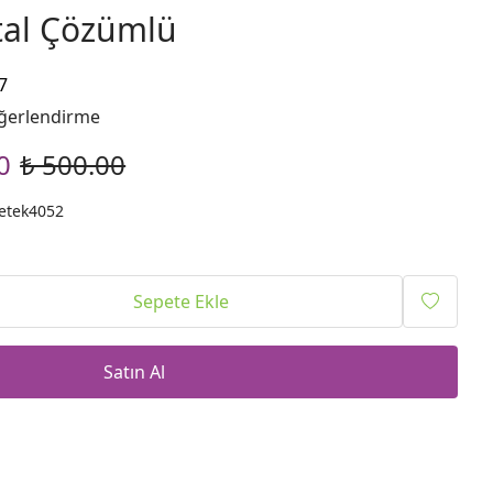
ital Çözümlü
7
ğerlendirme
0
₺ 500.00
etek4052
Sepete Ekle
Satın Al