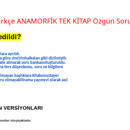
ürkçe ANAMORFİK TEK KİTAP Özgün Soru 
edildi?
ara ayrıldı.
 göre zincirinhalkaları gibi dizilmiştir.
kate alınarak soru bankasıoluşturuldu.
ına ters düşenkonu, soru ve bilgilere
ulmayan başlıklara kitabımızdayer
u olmayabilirama yayınevi olarak asıl
N VERSİYONLARI
ından oluşmaktadır.