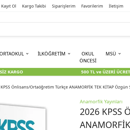
Kayıt Ol
Kargo Takibi
Siparişlerim
Favorilerim
İletişim
ORTAOKUL
İLKÖĞRETİM
OKUL
MSÜ
ÖNCESİ
Z KARGO
500 TL ve ÜZERİ ÜCRETS
İOKBS)
11. SINIF
EĞİTİM BİLİMLERİ
6. SINIF (İOKBS)
TYT
LİSANS
I
I
KİTAPLARI
KARA KUTU KİTAPLARI
KARA KUTU KİTAPLARI
KARA KUTU KİTAPLARI
KARA KUT
KARA KUT
 KPSS Önlisans/Ortaöğretim Türkçe ANAMORFİK TEK KİTAP Özgün S
ÜNLER
ÖZGÜN ÜRÜNLER
ÖZGÜN ÜRÜNLER
ÖZGÜN ÜRÜNLER
ÖZGÜN Ü
ÖZGÜN Ü
Anamorfik Yayınları
2026 KPSS Ö
ANAMORFİK 