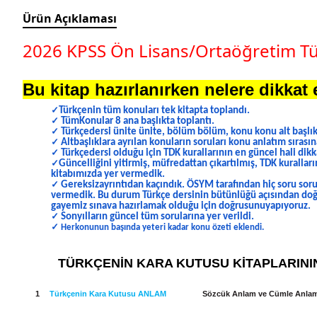
Ürün Açıklaması
2026 KPSS Ön Lisans/Ortaöğretim T
Bu kitap hazırlanırken nelere dikkat 
Türkçenin tüm konuları tek kitapta toplandı.
✓
TümKonular 8 ana başlıkta toplantı.
✓
Türkçedersi ünite ünite, bölüm bölüm, konu konu alt başlıkl
✓
Altbaşlıklara ayrılan konuların soruları konu anlatım sırasına
✓
Türkçedersi olduğu için TDK kurallarının en güncel hali dik
✓
Güncelliğini yitirmiş, müfredattan çıkartılmış, TDK kurallar
✓
kitabımızda yer vermedik.
Gereksizayrıntıdan kaçındık. ÖSYM tarafından hiç soru sor
✓
vermedik. Bu durum Türkçe dersinin bütünlüğü açısından doğr
gayemiz sınava hazırlamak olduğu için doğrusunuyapıyoruz.
Sonyılların güncel tüm sorularına yer verildi.
✓
✓
Herkonunun başında yeteri kadar konu özeti eklendi.
TÜRKÇENİN KARA KUTUSU KİTAPLARINI
1
Türkçenin Kara Kutusu ANLAM
Sözcük Anlam ve Cümle Anlam