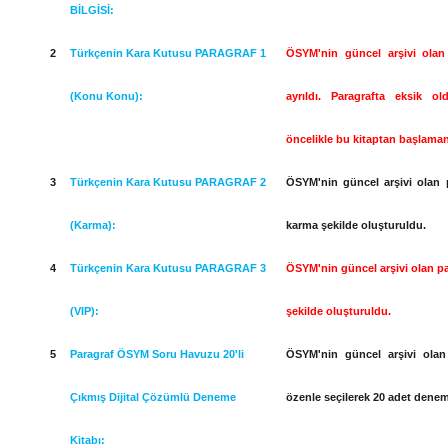
BİLGİSİ:
2
Türkçenin Kara Kutusu PARAGRAF 1
ÖSYM'nin güncel arşivi olan 
(Konu Konu):
ayrıldı. Paragrafta eksik o
öncelikle bu kitaptan başlamanı
3
Türkçenin Kara Kutusu PARAGRAF 2
ÖSYM'nin güncel arşivi olan p
(Karma):
karma şekilde oluşturuldu.
4
Türkçenin Kara Kutusu PARAGRAF 3
ÖSYM'nin güncel arşivi olan par
(VIP):
şekilde oluşturuldu.
5
Paragraf ÖSYM Soru Havuzu 20'li
ÖSYM'nin güncel arşivi olan 
Çıkmış Dijital Çözümlü Deneme
özenle seçilerek 20 adet dene
Kitabı: