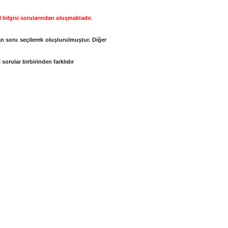
 bilgisi sorularından oluşmak­tadır.
n soru seçilerek oluşturulmuş­tur. Diğer
 sorular birbirinden farklıdır