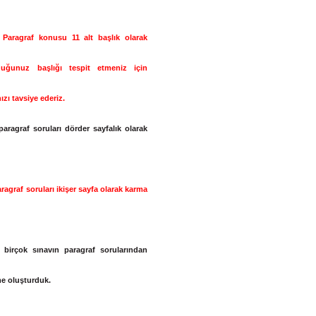
Paragraf konusu 11 alt başlık ola­rak
lduğunuz başlığı tespit etmeniz için
zı tavsiye ederiz.
aragraf soruları dörder sayfalık olarak
agraf soruları ikişer sayfa ola­rak karma
birçok sınavın paragraf soruların­dan
me oluşturduk.