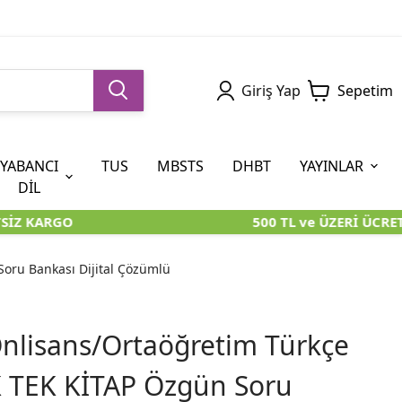
Giriş Yap
Sepetim
YABANCI
TUS
MBSTS
DHBT
YAYINLAR
DİL
İZ KARGO
500 TL ve ÜZERİ ÜCRETS
5. SINIF (İOKBS)
AYT
ÖABT
U KİTAPLARI
U KİTAPLARI
KARA KUTU KİTAPLARI
KARA KUTU KİTAPLARI
ÖZGÜN ÜRÜNLER
oru Bankası Dijital Çözümlü
RÜNLER
RÜNLER
ÖZGÜN ÜRÜNLER
ÖZGÜN ÜRÜNLER
KARA KUTU KİTAPLARI
nlisans/Ortaöğretim Türkçe
TEK KİTAP Özgün Soru