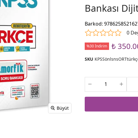
Bankası Dij
Barkod
:
978625852162
0 De
₺ 350.0
%30 İndirim
SKU
KPSSönlsnsORTtürkç
Büyüt