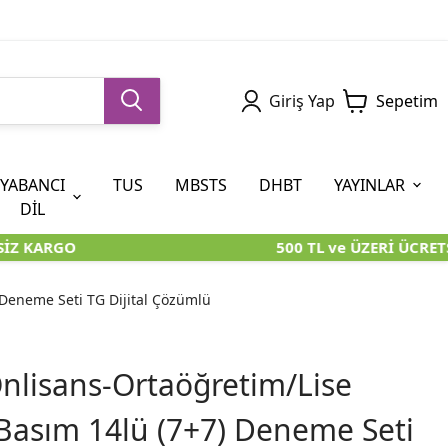
Giriş Yap
Sepetim
YABANCI
TUS
MBSTS
DHBT
YAYINLAR
DİL
Z KARGO
500 TL ve ÜZERİ ÜCRETS
5. SINIF (İOKBS)
AYT
ÖABT
U KİTAPLARI
U KİTAPLARI
KARA KUTU KİTAPLARI
KARA KUTU KİTAPLARI
ÖZGÜN ÜRÜNLER
Deneme Seti TG Dijital Çözümlü
RÜNLER
RÜNLER
ÖZGÜN ÜRÜNLER
ÖZGÜN ÜRÜNLER
KARA KUTU KİTAPLARI
nlisans-Ortaöğretim/Lise
Basım 14lü (7+7) Deneme Seti