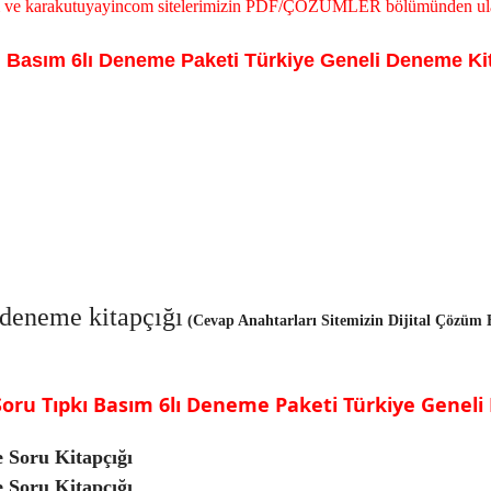
com ve karakutuyayincom sitelerimizin PDF/ÇÖZÜMLER bölümünden ulaş
Basım 6lı Deneme Paketi Türkiye Geneli Deneme Kit
 deneme
kitapçığı
(Cevap Anahtarları Sitemizin Dijital Çözü
ru Tıpkı Basım 6lı Deneme Paketi Türkiye Geneli 
Soru Kitapçığı
oru Kitapçığı