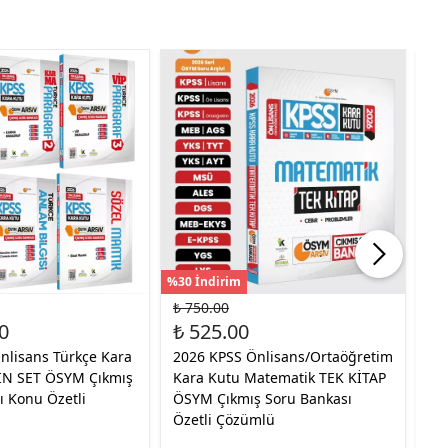
%30 İndirim
%35
₺ 750.00
₺ 
0
₺ 525.00
₺ 
nlisans Türkçe Kara
2026 KPSS Önlisans/Ortaöğretim
20
TIN SET ÖSYM Çıkmış
Kara Kutu Matematik TEK KİTAP
YE
ı Konu Özetli
ÖSYM Çıkmış Soru Bankası
Ba
Özetli Çözümlü
Ko