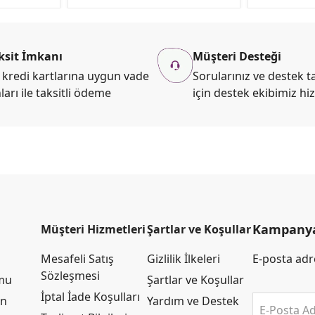
ksit İmkanı
Müşteri Desteği
kredi kartlarına uygun vade
Sorularınız ve destek ta
ları ile taksitli ödeme
için destek ekibimiz hi
Kampanya 
Müşteri Hizmetleri
Şartlar ve Koşullar
Mesafeli Satış
Gizlilik İlkeleri
E-posta adre
Sözleşmesi
rmu
Şartlar ve Koşullar
İptal İade Koşulları
an
Yardım ve Destek
E-Posta Ad