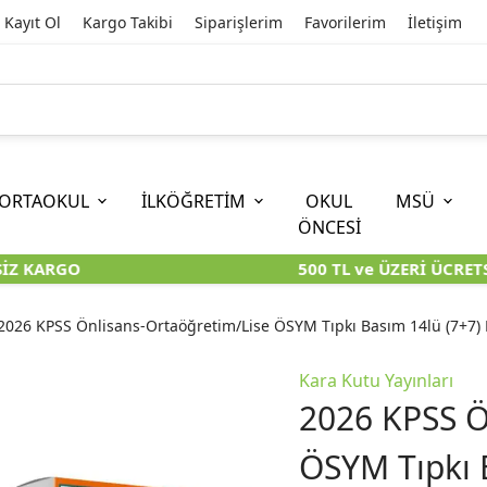
Kayıt Ol
Kargo Takibi
Siparişlerim
Favorilerim
İletişim
ORTAOKUL
İLKÖĞRETİM
OKUL
MSÜ
ÖNCESİ
Z KARGO
500 TL ve ÜZERİ ÜCRETSİ
İOKBS)
11. SINIF
EĞİTİM BİLİMLERİ
6. SINIF (İOKBS)
TYT
LİSANS
I
I
KİTAPLARI
KARA KUTU KİTAPLARI
KARA KUTU KİTAPLARI
KARA KUTU KİTAPLARI
KARA KUT
KARA KUT
2026 KPSS Önlisans-Ortaöğretim/Lise ÖSYM Tıpkı Basım 14lü (7+7) 
ÜNLER
ÖZGÜN ÜRÜNLER
ÖZGÜN ÜRÜNLER
ÖZGÜN ÜRÜNLER
ÖZGÜN Ü
ÖZGÜN Ü
Kara Kutu Yayınları
2026 KPSS Ö
ÖSYM Tıpkı 