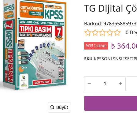
TG Dijital 
Barkod
:
978365885973
0 De
₺ 364.0
%35 İndirim
SKU
KPSSONLSNSLISETIP
Büyüt