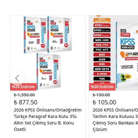
%35 İndirim
%30 İndirim
₺ 1,350.00
₺ 150.00
₺ 877.50
₺ 105.00
2026 KPSS Önlisans/Ortaöğretim
2026 KPSS Önlisans/O
Türkçe Paragraf Kara Kutu 3’lü
Tarihin Kara Kutusu 3
Altın Set Çıkmış Soru B. Konu
Çıkmış Soru Bankası K
Özetli
Çözüm