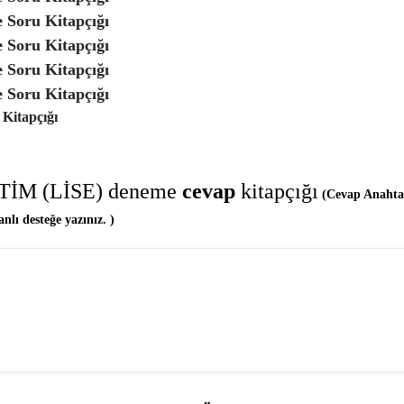
oru Kitapçığı
oru Kitapçığı
oru Kitapçığı
oru Kitapçığı
itapçığı
TİM (LİSE) deneme
cevap
kitapçığı
(Cevap Anahtar
ı desteğe yazınız. )