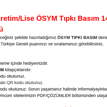
etim/Lise ÖSYM Tıpkı Basım 14
ü
ceğiniz şekilde hazırladığımız
ÖSYM TIPKI BASIM
denem
Türkiye Geneli puanınızı ve sıralamanızı görebilirsiniz.
neme içinde hediyemizdir.
YM
kitapçıklarıdır.
du okutunuz.
aki QR kodu okutunuz.
u okutunuz. Sorun yaşamanız halinde informalyayinlari
yayincom sitelerimizin PDF/ÇÖZÜMLER bölümünden ulaşabi