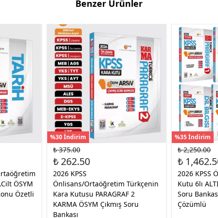
Benzer Ürünler
%30 İndirim
%35 İndirim
₺ 375.00
₺ 2,250.00
₺ 262.50
₺ 1,462.5
rtaöğretim
2026 KPSS
2026 KPSS Ö
.Cilt ÖSYM
Önlisans/Ortaöğretim Türkçenin
Kutu 6lı AL
onu Özetli
Kara Kutusu PARAGRAF 2
Soru Bankas
KARMA ÖSYM Çıkmış Soru
Çözümlü
Bankası