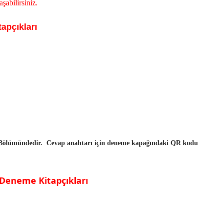
abilirsiniz.
apçıkları
m Bölümündedir. Cevap anahtarı için deneme kapağındaki QR kodu
Deneme Kitapçıkları