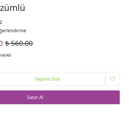
Çözümlü
2
ğerlendirme
0
₺ 560.00
K4048
Sepete Ekle
Satın Al