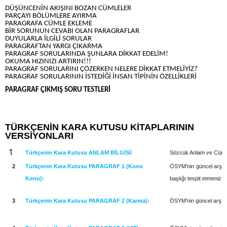
DÜŞÜNCENİN AKIŞINI BOZAN CÜMLELER
PARÇAYI BÖLÜMLERE AYIRMA
PARAGRAFA CÜMLE EKLEME
BİR SORUNUN CEVABI OLAN PARAGRAFLAR
DUYULARLA İLGİLİ SORULAR
PARAGRAFTAN YARGI ÇIKARMA
PARAGRAF SORULARINDA ŞUNLARA DİKKAT EDELİM!
OKUMA HIZINIZI ARTIRIN!!!
PARAGRAF SORULARINI ÇÖZERKEN NELERE DİKKAT ETMELİYİZ?
PARAGRAF SORULARININ İSTEDİĞİ İNSAN TİPİNİN ÖZELLİKLERİ
PARAGRAF ÇIKMIŞ SORU TESTLERİ
TÜRKÇENİN KARA KUTUSU KİTAPLARININ
VERSİYONLARI
1
Türkçenin Kara Kutusu ANLAM BİLGİSİ:
Sözcük Anlam ve Cümle
2
Türkçenin Kara Kutusu PARAGRAF 1 (Konu
ÖSYM'nin güncel arşivi 
Konu):
başlığı tespit etmeniz i
3
Türkçenin Kara Kutusu PARAGRAF 2 (Karma):
ÖSYM'nin güncel arşivi 