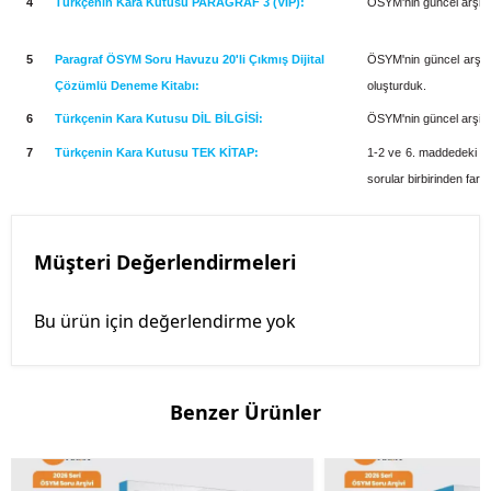
4
Türkçenin Kara Kutusu PARAGRAF 3 (VIP):
ÖSYM'nin güncel arşivi 
5
Paragraf ÖSYM Soru Havuzu 20'li Çıkmış Dijital
ÖSYM'nin güncel arşivi
Çözümlü Deneme Kitabı:
oluşturduk.
6
Türkçenin Kara Kutusu DİL BİLGİSİ:
ÖSYM'nin güncel arşivi o
7
Türkçenin Kara Kutusu TEK KİTAP:
1-2 ve 6. maddedeki kit
sorular birbirinden farkl
Müşteri Değerlendirmeleri
Bu ürün için değerlendirme yok
Benzer Ürünler