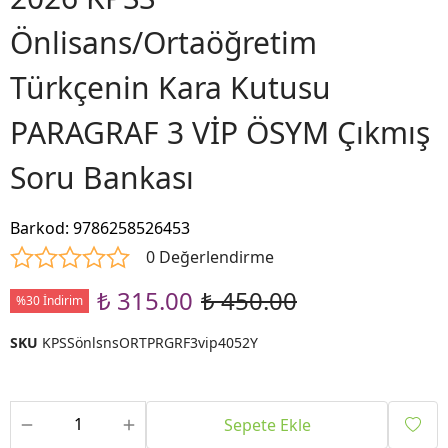
Önlisans/Ortaöğretim
Türkçenin Kara Kutusu
PARAGRAF 3 VİP ÖSYM Çıkmış
Soru Bankası
Barkod
:
9786258526453
0 Değerlendirme
₺ 315.00
₺ 450.00
%30 İndirim
SKU
KPSSönlsnsORTPRGRF3vip4052Y
Sepete Ekle