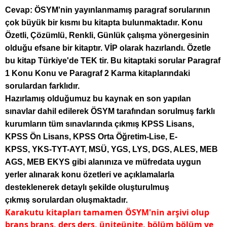
Cevap: ÖSYM'nin yayınlanmamış paragraf sorularının
çok büyük bir kısmı bu kitapta bulunmaktadır. Konu
Özetli, Çözümlü, Renkli, Günlük çalışma yönergesinin
olduğu efsane bir kitaptır. VİP olarak hazırlandı. Özetle
bu kitap Türkiye'de TEK tir. Bu kitaptaki sorular Paragraf
1 Konu Konu ve Paragraf 2 Karma kitaplarındaki
sorulardan farklıdır.
Hazırlamış olduğumuz bu kaynak en son yapılan
sınavlar dahil edilerek
ÖSYM tarafından sorulmuş farklı
kurumların tüm sınavlarında çıkmış KPSS Lisans,
KPSS Ön Lisans, KPSS Orta Öğretim-Lise, E-
KPSS, YKS-TYT-AYT, MSÜ, YGS, LYS, DGS, ALES, MEB
AGS, MEB EKYS gibi alanınıza ve müfredata uygun
yerler alınarak konu özetleri ve açıklamalarla
desteklenerek detaylı şekilde oluşturulmuş
çıkmış sorulardan oluşmaktadır.
Karakutu kitapları tamamen ÖSYM'nin arşivi olup
branş branş, ders ders, üniteünite, bölüm bölüm ve