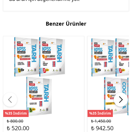
Benzer Ürünler
%35 İndirim
%35 İndirim
₺ 800.00
₺ 1,450.00
₺ 520.00
₺ 942.50