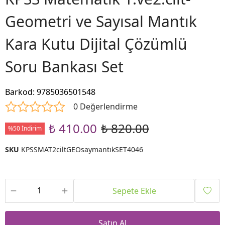
Geometri ve Sayısal Mantık
Kara Kutu Dijital Çözümlü
Soru Bankası Set
Barkod
:
9785036501548
0 Değerlendirme
₺ 410.00
₺ 820.00
%50 İndirim
SKU
KPSSMAT2ciltGEOsaymantıkSET4046
Sepete Ekle
Satın Al