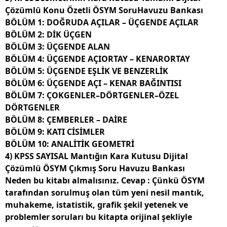
Çözümlü Konu Özetli ÖSYM SoruHavuzu Bankası
BÖLÜM 1:
DOĞRUDA AÇILAR – ÜÇGENDE AÇILAR
BÖLÜM 2: DİK ÜÇGEN
BÖLÜM 3: ÜÇGENDE ALAN
BÖLÜM 4: ÜÇGENDE AÇIORTAY – KENARORTAY
BÖLÜM 5: ÜÇGENDE EŞLİK VE BENZERLİK
BÖLÜM 6: ÜÇGENDE AÇI – KENAR BAĞINTISI
BÖLÜM 7: ÇOKGENLER–DÖRTGENLER–ÖZEL
DÖRTGENLER
BÖLÜM 8: ÇEMBERLER – DAİRE
BÖLÜM 9: KATI CİSİMLER
BÖLÜM 10: ANALİTİK GEOMETRİ
4) KPSS SAYISAL Mantığın Kara Kutusu Dijital
Çözümlü ÖSYM Çıkmış Soru Havuzu Bankası
Neden bu kitabı almalısınız. Cevap : Çünkü ÖSYM
tarafından sorulmuş olan tüm yeni nesil mantık,
muhakeme, istatistik, grafik şekil yetenek ve
problemler soruları bu kitapta orijinal şekliyle