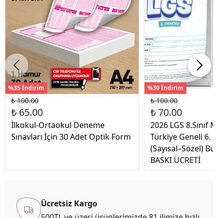
%35 İndirim
%30 İndirim
₺ 100.00
₺ 100.00
₺ 65.00
₺ 70.00
İlkokul-Ortaokul Deneme
2026 LGS 8.Sınıf 
Sınavları İçin 30 Adet Optik Form
Türkiye Geneli 6.
(Sayısal–Sözel) Bü
BASKI ÜCRETİ
Ücretsiz Kargo
500TL ve üzeri ürünlerimizde 81 ilimize hızlı