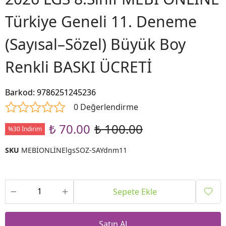
Türkiye Geneli 11. Deneme
(Sayısal–Sözel) Büyük Boy
Renkli BASKI ÜCRETİ
Barkod
:
9786251245236
0 Değerlendirme
₺ 70.00
₺ 100.00
%30 İndirim
SKU
MEBİONLİNElgsSOZ-SAYdnm11
Sepete Ekle
Satın Al