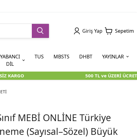
Giriş Yap
Sepetim
YABANCI
TUS
MBSTS
DHBT
YAYINLAR
DİL
İZ KARGO
500 TL ve ÜZERİ ÜCRETS
5. SINIF (İOKBS)
AYT
ÖABT
U KİTAPLARI
U KİTAPLARI
KARA KUTU KİTAPLARI
KARA KUTU KİTAPLARI
ÖZGÜN ÜRÜNLER
RETİ
RÜNLER
RÜNLER
ÖZGÜN ÜRÜNLER
ÖZGÜN ÜRÜNLER
KARA KUTU KİTAPLARI
Sınıf MEBİ ONLİNE Türkiye
eneme (Sayısal–Sözel) Büyük