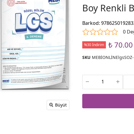
Boy Renkli 
Barkod
:
978625019283
0 De
₺ 70.00
%30 İndirim
SKU
MEBİONLİNElgsSOZ
Büyüt