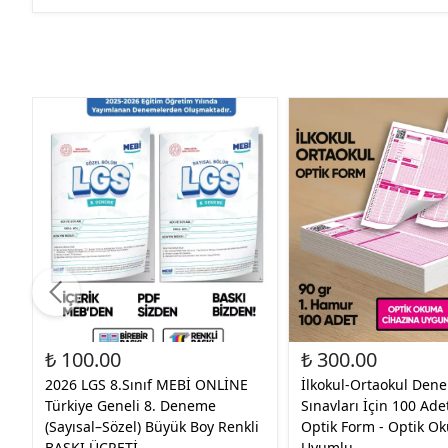
₺ 100.00
₺ 300.00
2026 LGS 8.Sınıf MEBİ ONLİNE
İlkokul-Ortaokul Den
Türkiye Geneli 8. Deneme
Sınavları İçin 100 Ade
(Sayısal–Sözel) Büyük Boy Renkli
Optik Form - Optik O
BASKI ÜCRETİ
Uyumlu