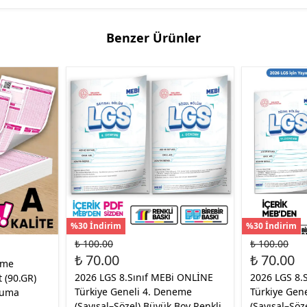
Benzer Ürünler
%30 İndirim
%30 İndirim
₺ 100.00
₺ 100.00
₺ 70.00
₺ 70.00
eme
2026 LGS 8.Sınıf MEBi ONLİNE
2026 LGS 8.
t (90.GR)
Türkiye Geneli 4. Deneme
Türkiye Gen
kuma
(Sayısal–Sözel) Büyük Boy Renkli
(Sayısal–Söz