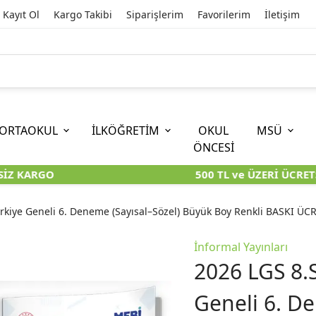
Kayıt Ol
Kargo Takibi
Siparişlerim
Favorilerim
İletişim
ORTAOKUL
İLKÖĞRETİM
OKUL
MSÜ
ÖNCESİ
Z KARGO
500 TL ve ÜZERİ ÜCRETS
İOKBS)
11. SINIF
EĞİTİM BİLİMLERİ
6. SINIF (İOKBS)
TYT
LİSANS
I
I
KİTAPLARI
KARA KUTU KİTAPLARI
KARA KUTU KİTAPLARI
KARA KUTU KİTAPLARI
KARA KUT
KARA KUT
rkiye Geneli 6. Deneme (Sayısal–Sözel) Büyük Boy Renkli BASKI ÜC
ÜNLER
ÖZGÜN ÜRÜNLER
ÖZGÜN ÜRÜNLER
ÖZGÜN ÜRÜNLER
ÖZGÜN Ü
ÖZGÜN Ü
İnformal Yayınları
2026 LGS 8.
Geneli 6. D