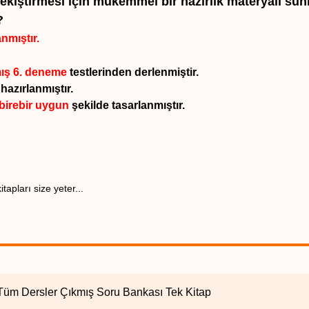
ekiştirmesi için mükemmel bir hazırlık materyali sun
?
anmıştır.
mış 6. deneme
testlerinden derlenmiştir.
hazırlanmıştır.
birebir uygun
şekilde tasarlanmıştır.
apları size yeter...
Tüm Dersler Çıkmış Soru Bankası Tek Kitap