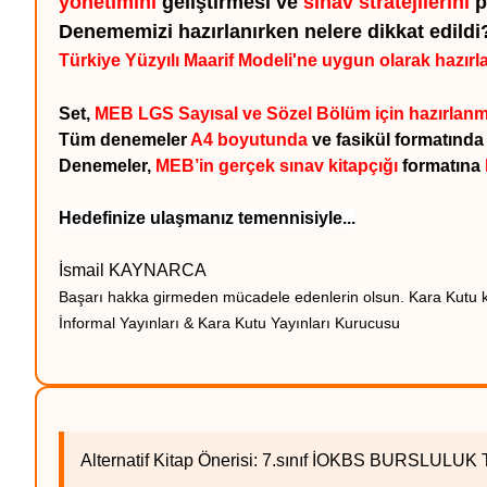
yönetimini
geliştirmesi ve
sınav stratejilerini
p
Denememizi hazırlanırken nelere dikkat edildi
Türkiye Yüzyılı Maarif Modeli'ne uygun olarak hazırl
Set,
MEB LGS Sayısal ve Sözel Bölüm için hazırlan
Tüm denemeler
A4 boyutunda
ve fasikül formatında 
Denemeler,
MEB’in gerçek sınav kitapçığı
formatına
Hedefinize ulaşmanız temennisiyle...
İsmail KAYNARCA
Başarı hakka girmeden mücadele edenlerin olsun. Kara Kutu kit
İnformal Yayınları & Kara Kutu Yayınları Kurucusu
Alternatif Kitap Önerisi: 7.sınıf İOKBS BURSLULUK 