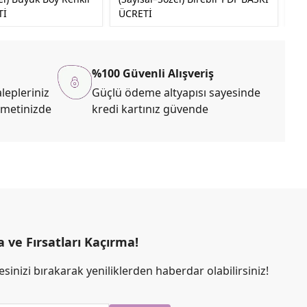
Tİ
ÜCRETİ
PD
%100 Güvenli Alışveriş
lepleriniz
Güçlü ödeme altyapısı sayesinde
zmetinizde
kredi kartınız güvende
ve Fırsatları Kaçırma!
sinizi bırakarak yeniliklerden haberdar olabilirsiniz!