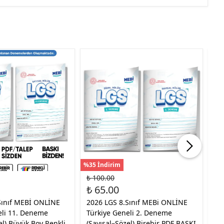
%35 İndirim
%30
₺ 100.00
₺ 
₺ 65.00
₺ 
Sınıf MEBİ ONLİNE
2026 LGS 8.Sınıf MEBi ONLİNE
20
eli 11. Deneme
Türkiye Geneli 2. Deneme
1.2
el) Büyük Boy Renkli
(Sayısal–Sözel) Birebir PDF BASKI
De