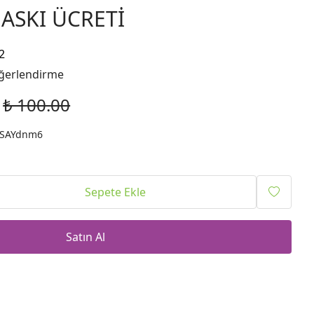
BASKI ÜCRETİ
2
ğerlendirme
₺ 100.00
-SAYdnm6
Sepete Ekle
Satın Al