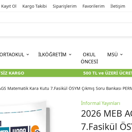
Kayıt Ol
Kargo Takibi
Siparişlerim
Favorilerim
İletişim
ORTAOKUL
İLKÖĞRETİM
OKUL
MSÜ
ÖNCESİ
İZ KARGO
500 TL ve ÜZERİ ÜCRETS
İOKBS)
11. SINIF
EĞİTİM BİLİMLERİ
6. SINIF (İOKBS)
TYT
LİSANS
I
I
KİTAPLARI
KARA KUTU KİTAPLARI
KARA KUTU KİTAPLARI
KARA KUTU KİTAPLARI
KARA KUT
KARA KUT
GS Matematik Kara Kutu 7.Fasikül ÖSYM Çıkmış Soru Bankası PE
ÜNLER
ÖZGÜN ÜRÜNLER
ÖZGÜN ÜRÜNLER
ÖZGÜN ÜRÜNLER
ÖZGÜN Ü
ÖZGÜN Ü
İnformal Yayınları
2026 MEB A
7.Fasikül Ö