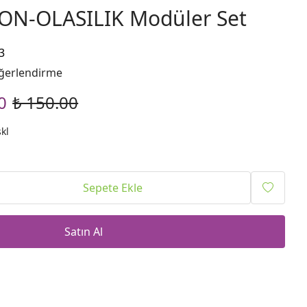
N-OLASILIK Modüler Set
3
ğerlendirme
0
₺ 150.00
kl
Sepete Ekle
Satın Al