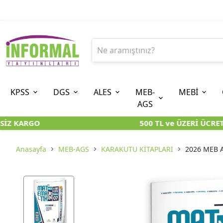
KPSS
DGS
ALES
MEB-
MEBİ
AGS
İZ KARGO
500 TL ve ÜZERİ ÜCRETS
9. SINIF
ÖN LİSANS
8. SINIF (LGS-İOKBS)
10. SINIF
ORTAÖĞRETİM
7. SINIF (
ÖZGÜN ÜRÜNLER
KARA KUTU KİTAPLARI
KARA KUTU KİTAPLARI
KARA KUTU KİTAPLAR
KARA KUTU KİTAPLAR
KARA KUTU 
Anasayfa
MEB-AGS
KARAKUTU KİTAPLARI
2026 MEB A
KARA KUTU KİTAPLARI
ÖZGÜN ÜRÜNLER
ÖZGÜN ÜRÜNLER
ÖZGÜN ÜRÜNLER
ÖZGÜN ÜRÜNLER
ÖZGÜN ÜR