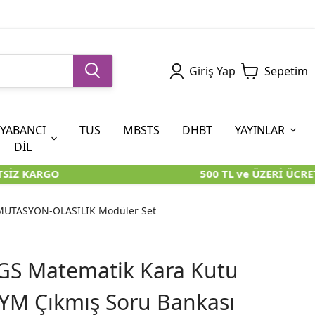
Giriş Yap
Sepetim
YABANCI
TUS
MBSTS
DHBT
YAYINLAR
DİL
İZ KARGO
500 TL ve ÜZERİ ÜCRETS
5. SINIF (İOKBS)
AYT
ÖABT
U KİTAPLARI
U KİTAPLARI
KARA KUTU KİTAPLARI
KARA KUTU KİTAPLARI
ÖZGÜN ÜRÜNLER
RMUTASYON-OLASILIK Modüler Set
RÜNLER
RÜNLER
ÖZGÜN ÜRÜNLER
ÖZGÜN ÜRÜNLER
KARA KUTU KİTAPLARI
GS Matematik Kara Kutu
SYM Çıkmış Soru Bankası