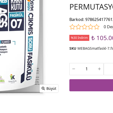
PERMUTASYO
Barkod
:
978625417761
0 De
₺ 105.0
%30 İndirim
SKU
MEBAGSmatfaskl-7.fs
Büyüt