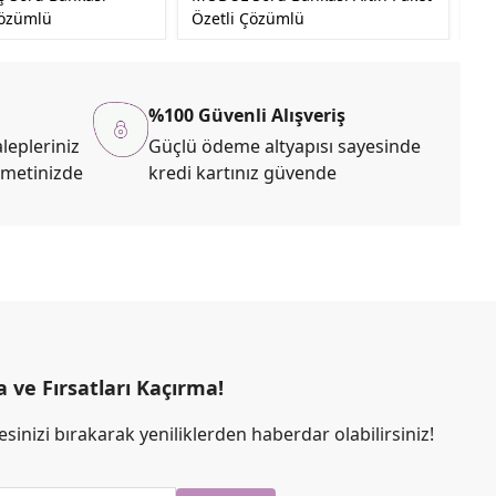
Çözümlü
Özetli Çözümlü
Ba
%100 Güvenli Alışveriş
lepleriniz
Güçlü ödeme altyapısı sayesinde
zmetinizde
kredi kartınız güvende
ve Fırsatları Kaçırma!
sinizi bırakarak yeniliklerden haberdar olabilirsiniz!