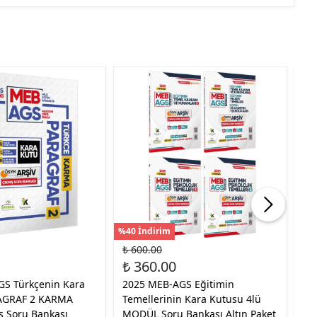
%40 İndirim
%40
₺ 600.00
₺ 
₺ 360.00
₺ 
S Türkçenin Kara
2025 MEB-AGS Eğitimin
20
AGRAF 2 KARMA
Temellerinin Kara Kutusu 4lü
Ma
 Soru Bankası
MODÜL Soru Bankası Altın Paket
Ka