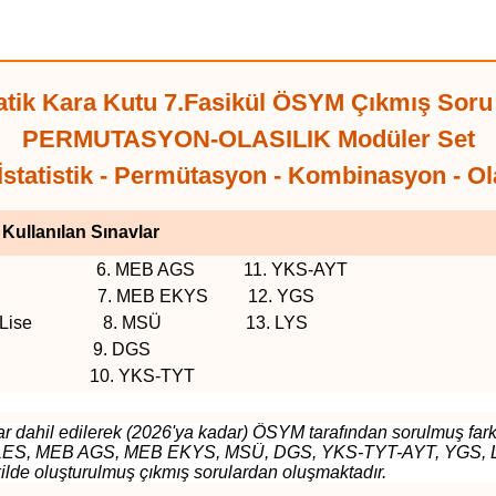
ik Kara Kutu 7.Fasikül ÖSYM Çıkmış Sor
PERMUTASYON-OLASILIK Modüler Set
 İstatistik - Permütasyon - Kombinasyon - Ola
 Kullanılan Sınavlar
ns 6. MEB AGS 11. YKS-AYT
sans 7. MEB EKYS 12. YGS
ğretim-Lise 8. MSÜ 13. LYS
S 9. DGS
0. YKS-TYT
 dahil edilerek (2026'ya kadar) ÖSYM tarafından sorulmuş fark
LES, MEB AGS, MEB EKYS, MSÜ, DGS, YKS-TYT-AYT, YGS, LYS g
kilde oluşturulmuş çıkmış sorulardan oluşmaktadır.