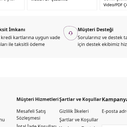
Video/PDF 
ksit İmkanı
Müşteri Desteği
kredi kartlarına uygun vade
Sorularınız ve destek ta
ları ile taksitli ödeme
için destek ekibimiz hi
Kampanya 
Müşteri Hizmetleri
Şartlar ve Koşullar
Mesafeli Satış
Gizlilik İlkeleri
E-posta adre
Sözleşmesi
rmu
Şartlar ve Koşullar
İptal İade Koşulları