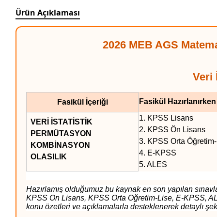
Ürün Açıklaması
2026 MEB AGS Matemat
Veri
Fasikül Hazırlanırken
Fasikül İçeriği
1. KPSS Lisa
VERİ İSTATİSTİK
2. KPSS Ön Li
PERMÜTASYON
3. KPSS Orta Ö
KOMBİNASYON
4. E-KPS
OLASILIK
5. ALES 1
Hazırlamış olduğumuz bu kaynak en son yapılan sınavlar
KPSS Ön Lisans, KPSS Orta Öğretim-Lise, E-KPSS, A
konu özetleri ve açıklamalarla desteklenerek detaylı şe