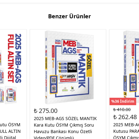
Benzer Ürünler
%36 İndirim
₺ 275.00
₺ 410.00
₺ 262.48
2025 MEB-AGS SÖZEL MANTIK
Kutu ÖSYM
2025 MEB-AG
Kara Kutu ÖSYM Çıkmış Soru
FULL ALTIN
Kutusu PAR
Havuzu Bankası Konu Özetli
 Dijital
ÖSYM Çıkmış
Video/PDF Çözümlü