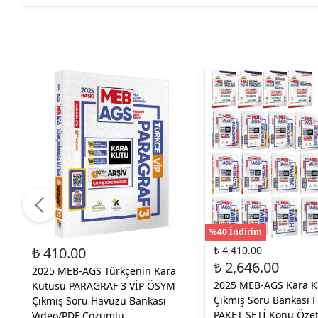
%40 İndirim
₺ 410.00
₺ 4,410.00
₺ 2,646.00
2025 MEB-AGS Türkçenin Kara
2025 MEB-AGS Kara 
Kutusu PARAGRAF 3 VİP ÖSYM
Çıkmış Soru Bankası 
Çıkmış Soru Havuzu Bankası
PAKET SETİ Konu Özetli
Video/PDF Çözümlü