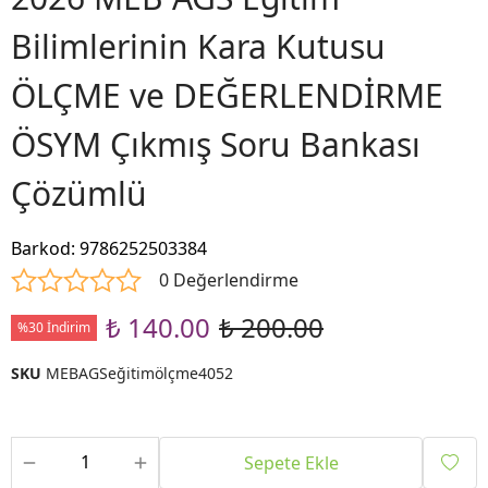
Bilimlerinin Kara Kutusu
ÖLÇME ve DEĞERLENDİRME
ÖSYM Çıkmış Soru Bankası
Çözümlü
Barkod
:
9786252503384
0 Değerlendirme
₺ 140.00
₺ 200.00
%30 İndirim
SKU
MEBAGSeğitimölçme4052
Sepete Ekle