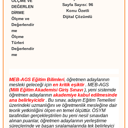
ÖLÇME VE
Sayfa Sayısı:
96
DEĞERLEN
Konu Özetli
DİRME
Dijital Çözümlü
Ölçme ve
Değerlendir
me
Ölçme
Türleri
Değerlendir
me
MEB-AGS Eğitim Bilimleri
, öğretmen adaylarının
mesleki geleceği için
en kritik eşiktir
. MEB-AGS
(
Milli Eğitim Akademisi Giriş Sınavı
), yeni sistemde
öğretmen adaylarının
akademiye kabul edilmesinde
ana belirleyicidir
. Bu sınav, adayın Eğitim Temelleri
üzerindeki uzmanlığını ve öğretmenlik mesleğine dair
teorik yetkinliğini ölçen en temel ölçüttür. ÖSYM
tarafından gerçekleştirilen bu yeni nesil sınavdan
alınan puanlar, öğretmen adaylarının yerleştirme
süreçlerinde ve başarı sıralamalarında tek belirleyici