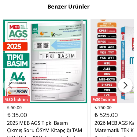
Benzer Ürünler
%30 İndirim
%30 İndirim
₺ 50.00
₺ 750.00
₺ 35.00
₺ 525.00
2025 MEB AGS Tıpkı Basım
2026 MEB AGS Kar
Çıkmış Soru ÖSYM Kitapçığı TAM
Matematik TEK K