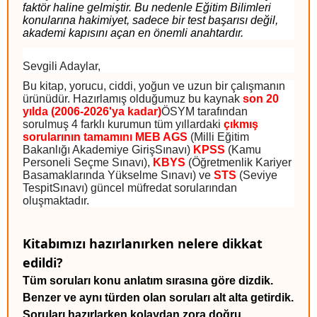
faktör haline gelmiştir. Bu nedenle Eğitim Bilimleri
konularına hakimiyet, sadece bir test başarısı değil,
akademi kapısını açan en önemli anahtardır.
Sevgili Adaylar,
Bu kitap, yorucu, ciddi, yoğun ve uzun bir çalışmanın
ürünüdür. Hazırlamış olduğumuz bu kaynak
son 20
yılda (2006-2026'ya kadar)
ÖSYM tarafından
sorulmuş 4 farklı kurumun tüm yıllardaki
çıkmış
sorularının tamamını
MEB AGS
(Milli Eğitim
Bakanlığı Akademiye GirişSınavı)
KPSS
(Kamu
Personeli Seçme Sınavı),
KBYS
(Öğretmenlik Kariyer
Basamaklarında Yükselme Sınavı) ve
STS
(Seviye
TespitSınavı) güncel müfredat sorularından
oluşmaktadır.
Kitabımızı hazırlanırken nelere dikkat
edildi?
Tüm soruları konu anlatım sırasına göre dizdik.
Benzer ve aynı türden olan soruları alt alta getirdik.
Soruları hazırlarken kolaydan zora doğru