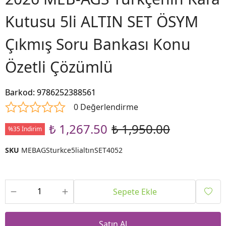
Kutusu 5li ALTIN SET ÖSYM
Çıkmış Soru Bankası Konu
Özetli Çözümlü
Barkod
:
9786252388561
0 Değerlendirme
₺ 1,267.50
₺ 1,950.00
%35 İndirim
SKU
MEBAGSturkce5lialtınSET4052
Sepete Ekle
Satın Al