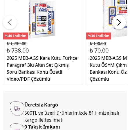
%40 İndirim
%30 İndirim
₺ 1,230.00
₺ 100.00
₺ 738.00
₺ 70.00
2025 MEB-AGS Kara Kutu Türkçe
2025 MEB-AGS ME
Paragraf 3lü Altın Set Çıkmış
Kutu ÖSYM Çıkmış
Soru Bankası Konu Özetli
Bankası Konu Özetl
Video/PDF Çözümlü
Çözümlü
Ücretsiz Kargo
500TL ve üzeri ürünlerimizde 81 ilimize hızlı
kargo ile teslimat
9 Taksit İmkanı