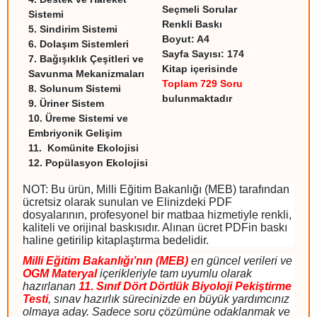
Seçmeli Sorular
Sistemi
Renkli Baskı
5.
Sindirim Sistemi
Boyut: A4
6.
Dolaşım Sistemleri
Sayfa Sayısı: 174
7.
Bağışıklık Çeşitleri ve
Kitap içerisinde
Savunma Mekanizmaları
Toplam
729 Soru
8.
Solunum Sistemi
bulunmaktadır
9.
Üriner Sistem
10.
Üreme Sistemi ve
Embriyonik Gelişim
11.
Komünite Ekolojisi
12.
Popülasyon Ekolojisi
NOT: Bu ürün, Milli Eğitim Bakanlığı (MEB) tarafından
ücretsiz olarak sunulan ve Elinizdeki PDF
dosyalarının, profesyonel bir matbaa hizmetiyle renkli,
kaliteli ve orijinal baskısıdır. Alınan ücret PDFin baskı
haline getirilip kitaplaştırma bedelidir.
Milli Eğitim Bakanlığı’nın (MEB)
en güncel verileri ve
OGM Materyal
içerikleriyle tam uyumlu olarak
hazırlanan
11. Sınıf Dört Dörtlük Biyoloji Pekiştirme
Testi
, sınav hazırlık sürecinizde en büyük yardımcınız
olmaya aday. Sadece soru çözümüne odaklanmak ve