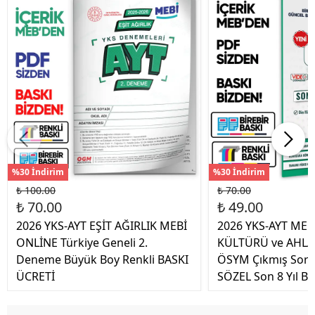
%30 İndirim
%30 İndirim
₺ 100.00
₺ 70.00
₺ 70.00
₺ 49.00
2026 YKS-AYT EŞİT AĞIRLIK MEBİ
2026 YKS-AYT MEB
ONLİNE Türkiye Geneli 2.
KÜLTÜRÜ ve AHLAK
Deneme Büyük Boy Renkli BASKI
ÖSYM Çıkmış Soru
ÜCRETİ
SÖZEL Son 8 Yıl B