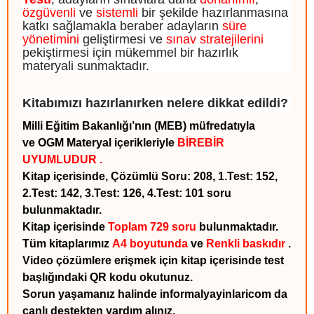
özgüvenli
ve
sistemli
bir şekilde hazırlanmasına
katkı sağlamakla beraber adayların
süre
yönetimini
geliştirmesi ve
sınav stratejilerini
pekiştirmesi için mükemmel bir hazırlık
materyali sunmaktadır.
Kitabımızı hazırlanırken nelere dikkat edildi?
Milli Eğitim Bakanlığı’nın (MEB) müfredatıyla
ve OGM Materyal içerikleriyle
BİREBİR
UYUMLUDUR
.
Kitap içerisinde, Çözümlü Soru: 208, 1.Test: 152,
2.Test: 142, 3.Test: 126, 4.Test: 101 soru
bulunmaktadır.
Kitap içerisinde
Toplam 729 soru
bulunmaktadır.
Tüm kitaplarımız
A4 boyutunda
ve
Renkli baskıdır
.
Video çözümlere erişmek için kitap içerisinde test
başlığındaki QR kodu okutunuz.
Sorun yaşamanız halinde informalyayinlaricom da
canlı destekten yardım alınız.