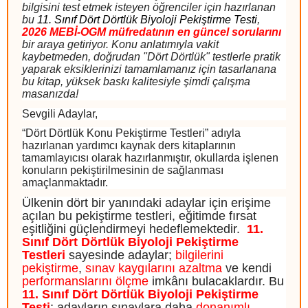
bilgisini test etmek isteyen öğrenciler için hazırlanan
bu
11. Sınıf Dört Dörtlük Biyoloji Pekiştirme Testi
,
2026 MEBİ-OGM müfredatının en güncel soruları
nı
bir araya getiriyor. Konu anlatımıyla vakit
kaybetmeden, doğrudan "Dört Dörtlük" testlerle pratik
yaparak eksiklerinizi tamamlamanız için tasarlanana
bu kitap, yüksek baskı kalitesiyle şimdi çalışma
masanızda!
Sevgili Adaylar,
“Dört Dörtlük Konu Pekiştirme Testleri” adıyla
hazırlanan yardımcı kaynak ders kitaplarının
tamamlayıcısı olarak hazırlanmıştır, okullarda işlenen
konuların pekiştirilmesinin de sağlanması
amaçlanmaktadır.
Ülkenin dört bir yanındaki adaylar için erişime
açılan bu pekiştirme testleri
, eğitimde fırsat
eşitliğini güçlendirmeyi hedeflemektedir.
11.
Sınıf Dört Dörtlük Biyoloji Pekiştirme
Testleri
sayesinde adaylar;
bilgilerini
pekiştirme
,
sınav kaygılarını azaltma
ve kendi
performanslarını ölçme
imkânı bulacaklardır. Bu
11. Sınıf Dört Dörtlük Biyoloji Pekiştirme
Testi
; adayların sınavlara daha
donanımlı
,