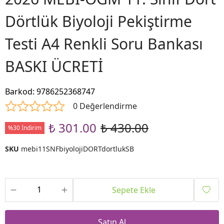
Dörtlük Biyoloji Pekiştirme
Testi A4 Renkli Soru Bankası
BASKI ÜCRETİ
Barkod
:
9786252368747
0 Değerlendirme
₺ 301.00
₺ 430.00
%30 İndirim
SKU
mebi11SNFbiyolojiDORTdortlukSB
Sepete Ekle
Satın Al