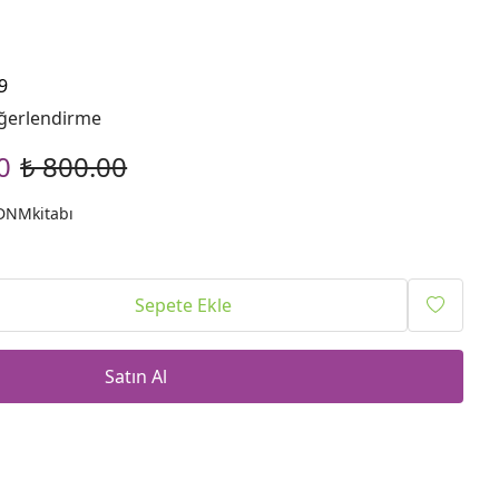
9
ğerlendirme
0
₺ 800.00
DNMkitabı
Sepete Ekle
Satın Al