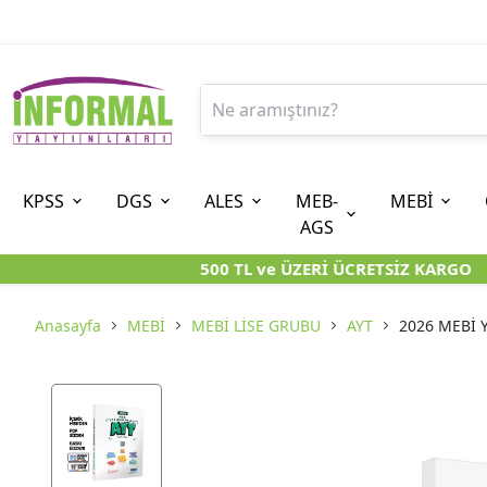
KPSS
DGS
ALES
MEB-
MEBİ
AGS
500 TL ve ÜZERİ ÜCRETSİZ KARGO
9. SINIF
ÖN LİSANS
8. SINIF (LGS-İOKBS)
10. SINIF
ORTAÖĞRETİM
7. SINIF (
ÖZGÜN ÜRÜNLER
KARA KUTU KİTAPLARI
KARA KUTU KİTAPLARI
KARA KUTU KİTAPLAR
KARA KUTU KİTAPLAR
KARA KUTU 
Anasayfa
MEBİ
MEBİ LİSE GRUBU
AYT
2026 MEBİ Y
KARA KUTU KİTAPLARI
ÖZGÜN ÜRÜNLER
ÖZGÜN ÜRÜNLER
ÖZGÜN ÜRÜNLER
ÖZGÜN ÜRÜNLER
ÖZGÜN ÜR