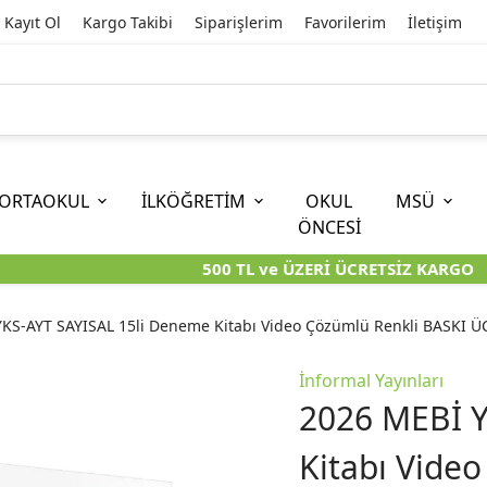
Kayıt Ol
Kargo Takibi
Siparişlerim
Favorilerim
İletişim
ORTAOKUL
İLKÖĞRETİM
OKUL
MSÜ
ÖNCESİ
500 TL ve ÜZERİ ÜCRETSİZ KARGO
İOKBS)
11. SINIF
EĞİTİM BİLİMLERİ
6. SINIF (İOKBS)
TYT
LİSANS
I
I
KİTAPLARI
KARA KUTU KİTAPLARI
KARA KUTU KİTAPLARI
KARA KUTU KİTAPLARI
KARA KUT
KARA KUT
KS-AYT SAYISAL 15li Deneme Kitabı Video Çözümlü Renkli BASKI Ü
ÜNLER
ÖZGÜN ÜRÜNLER
ÖZGÜN ÜRÜNLER
ÖZGÜN ÜRÜNLER
ÖZGÜN Ü
ÖZGÜN Ü
İnformal Yayınları
2026 MEBİ Y
Kitabı Vide