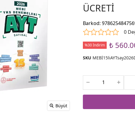
ÜCRETİ
Barkod
:
978625484756
0 De
₺ 560.0
%30 İndirim
SKU
MEBİ15liAYTsay2026
Büyüt