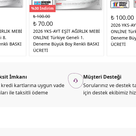
%30 İndirim
₺ 100.00
₺ 100.00
₺ 70.00
2026 YKS-AY
IRLIK MEBİ
2026 YKS-AYT EŞİT AĞIRLIK MEBİ
ONLİNE Türk
 8.
ONLİNE Türkiye Geneli 1.
Deneme Büyü
nkli BASKI
Deneme Büyük Boy Renkli BASKI
ÜCRETİ
ÜCRETİ
ksit İmkanı
Müşteri Desteği
kredi kartlarına uygun vade
Sorularınız ve destek ta
ları ile taksitli ödeme
için destek ekibimiz hi