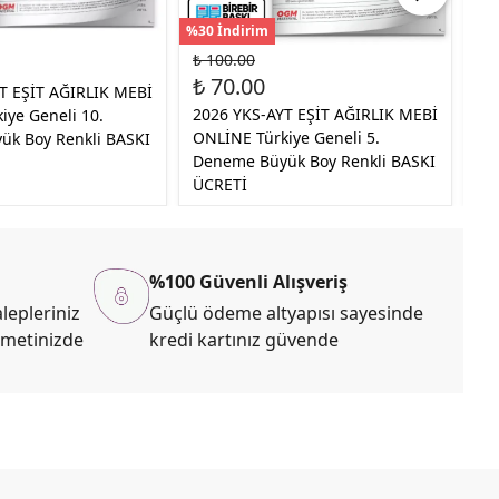
%30 İndirim
%30
₺ 100.00
₺ 
₺ 70.00
₺ 
T EŞİT AĞIRLIK MEBİ
2026 YKS-AYT EŞİT AĞIRLIK MEBİ
20
iye Geneli 10.
ONLİNE Türkiye Geneli 5.
Dö
k Boy Renkli BASKI
Deneme Büyük Boy Renkli BASKI
A4
ÜCRETİ
ÜC
%100 Güvenli Alışveriş
lepleriniz
Güçlü ödeme altyapısı sayesinde
zmetinizde
kredi kartınız güvende