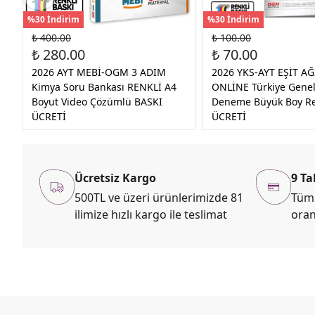
%30 İndirim
%30 İndirim
₺ 400.00
₺ 100.00
₺ 280.00
₺ 70.00
2026 AYT MEBİ-OGM 3 ADIM
2026 YKS-AYT EŞİT AĞ
Kimya Soru Bankası RENKLİ A4
ONLİNE Türkiye Geneli
Boyut Video Çözümlü BASKI
Deneme Büyük Boy Re
ÜCRETİ
ÜCRETİ
Ücretsiz Kargo
9 Ta
500TL ve üzeri ürünlerimizde 81
Tüm 
ilimize hızlı kargo ile teslimat
oran