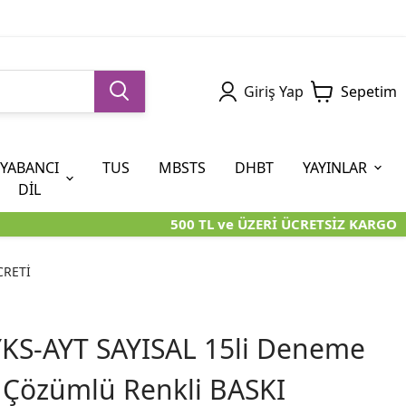
Giriş Yap
Sepetim
YABANCI
TUS
MBSTS
DHBT
YAYINLAR
DİL
500 TL ve ÜZERİ ÜCRETSİZ KARGO
5. SINIF (İOKBS)
AYT
ÖABT
U KİTAPLARI
U KİTAPLARI
KARA KUTU KİTAPLARI
KARA KUTU KİTAPLARI
ÖZGÜN ÜRÜNLER
CRETİ
RÜNLER
RÜNLER
ÖZGÜN ÜRÜNLER
ÖZGÜN ÜRÜNLER
KARA KUTU KİTAPLARI
KS-AYT SAYISAL 15li Deneme
o Çözümlü Renkli BASKI