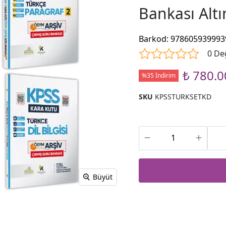
Bankası Altı
Barkod
:
978605939993
0 De
₺ 780.0
%35 İndirim
SKU
KPSSTURKSETKD
Büyüt