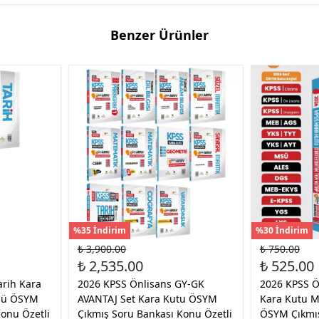
Benzer Ürünler
%35 İndirim
%30 İndirim
₺ 3,900.00
₺ 750.00
₺ 2,535.00
₺ 525.00
arih Kara
2026 KPSS Önlisans GY-GK
2026 KPSS Ö
lü ÖSYM
AVANTAJ Set Kara Kutu ÖSYM
Kara Kutu M
onu Özetli
Çıkmış Soru Bankası Konu Özetli
ÖSYM Çıkmış