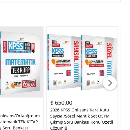
%30
₺ 650.00
₺ 
₺ 
2026 KPSS Önlisans Kara Kutu
nlisans/Ortaöğretim
20
Sayısal/Sözel Mantık Set ÖSYM
atematik TEK KİTAP
Va
Çıkmış Soru Bankası Konu Özetli
 Soru Bankası
Çı
Çözümlü