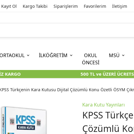
Kayıt Ol
Kargo Takibi
Siparişlerim
Favorilerim
İletişim
ORTAOKUL
İLKÖĞRETİM
OKUL
MSÜ
ÖNCESİ
 KARGO
500 TL ve ÜZERİ ÜCRETSİ
İOKBS)
11. SINIF
EĞİTİM BİLİMLERİ
6. SINIF (İOKBS)
TYT
LİSANS
I
I
KİTAPLARI
KARA KUTU KİTAPLARI
KARA KUTU KİTAPLARI
KARA KUTU KİTAPLARI
KARA KUT
KARA KUT
KPSS Türkçenin Kara Kutusu Dijital Çözümlü Konu Özetli ÖSYM Çıkm
ÜNLER
ÖZGÜN ÜRÜNLER
ÖZGÜN ÜRÜNLER
ÖZGÜN ÜRÜNLER
ÖZGÜN Ü
ÖZGÜN Ü
Kara Kutu Yayınları
KPSS Türkçen
Çözümlü Kon