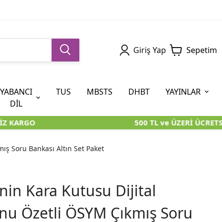
Giriş Yap
Sepetim
YABANCI
TUS
MBSTS
DHBT
YAYINLAR
DİL
Z KARGO
500 TL ve ÜZERİ ÜCRETSİ
5. SINIF (İOKBS)
AYT
ÖABT
U KİTAPLARI
U KİTAPLARI
KARA KUTU KİTAPLARI
KARA KUTU KİTAPLARI
ÖZGÜN ÜRÜNLER
ış Soru Bankası Altın Set Paket
RÜNLER
RÜNLER
ÖZGÜN ÜRÜNLER
ÖZGÜN ÜRÜNLER
KARA KUTU KİTAPLARI
in Kara Kutusu Dijital
u Özetli ÖSYM Çıkmış Soru