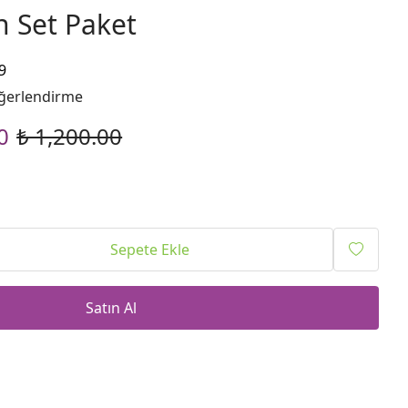
n Set Paket
9
ğerlendirme
0
₺ 1,200.00
Sepete Ekle
Satın Al