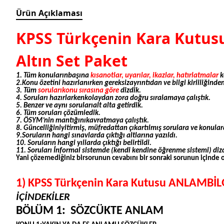
Ürün Açıklaması
KPSS Türkçenin Kara Kutusu
Altın Set Paket
1. Tüm konularınbaşına
kısanotlar, uyarılar, ikazlar, hatırlatmalar
k
2.Konu özetini hazırlanırken
gereksizayrıntıdan ve bilgi kirliliğinde
3. Tüm
sorularıkonu sırasına göre
dizdik.
4. Soruları hazırlarken
kolaydan zora doğru
sıralamaya çalıştık.
5. Benzer ve aynı sorularıalt alta getirdik.
6. Tüm soruları çözümledik.
7. ÖSYM’nin mantığınıkavratmaya çalıştık.
8.
Güncelliğiniyitirmiş, müfredattan çıkartılmış sorulara ve konular
9.Soruların hangi sınavlarda çıktığı altlarına yazıldı.
10. Soruların hangi yıllarda çıktığı belirtildi.
11. Soruları İnformal sistemde (kendi kendine öğrenme sistemi) diz
Yani çözemediğiniz birsorunun cevabını bir sonraki sorunun içinde o
1) KPSS Türkçenin Kara Kutusu ANLAMBİLG
İÇİNDEKİLER
BÖLÜM 1: SÖZCÜKTE ANLAM