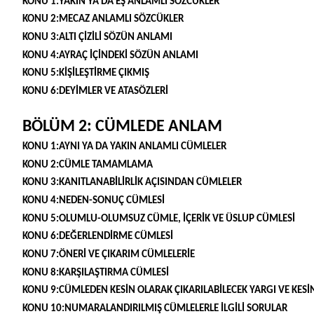
KONU 1:YAKIN YA DA EŞ ANLAMLI SÖZCÜKLER
KONU 2:MECAZ ANLAMLI SÖZCÜKLER
KONU 3:ALTI ÇİZİLİ SÖZÜN ANLAMI
KONU 4:AYRAÇ İÇİNDEKİ SÖZÜN ANLAMI
KONU 5:KİŞİLEŞTİRME ÇIKMIŞ
KONU 6:DEYİMLER VE ATASÖZLERİ
BÖLÜM 2: CÜMLEDE ANLAM
KONU 1:AYNI YA DA YAKIN ANLAMLI CÜMLELER
KONU 2:CÜMLE TAMAMLAMA
KONU 3:KANITLANABİLİRLİK AÇISINDAN CÜMLELER
KONU 4:NEDEN-SONUÇ CÜMLESİ
KONU 5:OLUMLU-OLUMSUZ CÜMLE, İÇERİK VE ÜSLUP CÜMLESİ
KONU 6:DEĞERLENDİRME CÜMLESİ
KONU 7:ÖNERİ VE ÇIKARIM CÜMLELERİE
KONU 8:KARŞILAŞTIRMA CÜMLESİ
KONU 9:CÜMLEDEN KESİN OLARAK ÇIKARILABİLECEK YARGI VE KESİ
KONU 10:NUMARALANDIRILMIŞ CÜMLELERLE İLGİLİ SORULAR