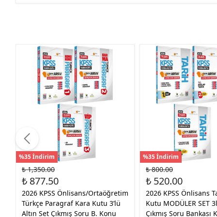
%35 İndirim
%35 İndirim
₺ 1,350.00
₺ 800.00
₺ 877.50
₺ 520.00
2026 KPSS Önlisans/Ortaöğretim
2026 KPSS Önlisans T
Türkçe Paragraf Kara Kutu 3’lü
Kutu MODÜLER SET 3
Altın Set Çıkmış Soru B. Konu
Çıkmış Soru Bankası K