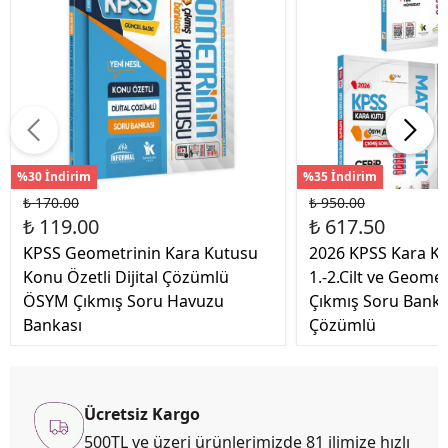
%30 İndirim
%35 İndirim
₺ 170.00
₺ 950.00
₺ 119.00
₺ 617.50
KPSS Geometrinin Kara Kutusu
2026 KPSS Kara K
Konu Özetli Dijital Çözümlü
1.-2.Cilt ve Geome
ÖSYM Çıkmış Soru Havuzu
Çıkmış Soru Banka
Bankası
Çözümlü
Ücretsiz Kargo
500TL ve üzeri ürünlerimizde 81 ilimize hızlı