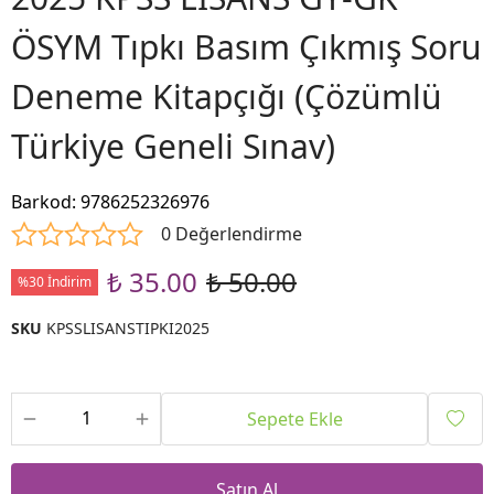
ÖSYM Tıpkı Basım Çıkmış Soru
Deneme Kitapçığı (Çözümlü
Türkiye Geneli Sınav)
Barkod
:
9786252326976
0 Değerlendirme
₺ 35.00
₺ 50.00
%30 İndirim
SKU
KPSSLISANSTIPKI2025
Sepete Ekle
Satın Al