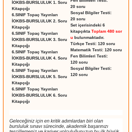
Fen Bilimleri Testi:
İOKBS-BURSLULUK 1. Soru
20 soru
Kitapçığı
Sosyal Bilgiler Testi:
6.SINIF Topaç Yayınları
20 soru
İOKBS-BURSLULUK 2. Soru
Set içerisindeki 6
Kitapçığı
kitapçıkta
Toplam
480 sor
6.SINIF Topaç Yayınları
u
bulunmaktadır
.
İOKBS-BURSLULUK 3. Soru
Türkçe Testi: 120 soru
Kitapçığı
Matematik Testi: 120 soru
6.SINIF Topaç Yayınları
Fen Bilimleri Testi:
İOKBS-BURSLULUK 4. Soru
120 soru
Kitapçığı
Sosyal Bilgiler Testi:
6.SINIF Topaç Yayınları
120 soru
İOKBS-BURSLULUK 5. Soru
Kitapçığı
6.SINIF Topaç Yayınları
İOKBS-BURSLULUK 6. Soru
Kitapçığı
Geleceğiniz için en kritik adımlardan biri olan
bursluluk sınavı sürecinde, akademik başarınızı
tescillemeniz ve kariyer yolculuğunuzun bu ilk büyük