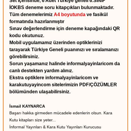
Set içerisinde, 6 Adet Türkiye geneli 6.SINIF
İOKBS deneme soru kitapçıkları
bulunmaktadır.
Tüm denemelerimiz
A4 boyutunda
ve fasikül
formatında hazırlanmıştır
Sınav değerlendirme için deneme kapağındaki QR
kodu okutunuz.
Mobil uygulamamız üzerinden optiklerinizi
tarayarak Türkiye Geneli puanınızı ve sıralamanızı
görebilirsiniz.
Sorun yaşamanız halinde informalyayinlaricom da
canlı destekten yardım alınız.
Ekstra optiklere informalyayinlaricom ve
karakutuyayincom sitelerimizin PDF/ÇÖZÜMLER
bölümünden ulaşabilirsiniz.
İsmail KAYNARCA
Başarı hakka girmeden mücadele edenlerin olsun. Kara
Kutu kitapları size yeter...
İnformal Yayınları & Kara Kutu Yayınları Kurucusu