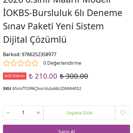
İOKBS-Bursluluk 6lı Deneme
Sınav Paketi Yeni Sistem
Dijital Çözümlü
Barkod
:
9786252358977
0 Değerlendirme
₺ 210.00
₺ 300.00
%30 İndirim
SKU
6SınıfTOPAÇbursluluk6LIDNM4052
Sepete Ekle
Satın Al