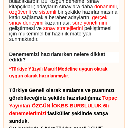
bulacaklardır. Bu
özgün deneme
sınav
kitapçıkları; adayların sınavlara daha
donanımlı
,
özgüvenli
ve
sistemli
bir şekilde hazırlanmasına
katkı sağlamakla beraber adayların
gerçek
sınav deneyimi
kazanması,
süre yönetimini
geliştirmesi ve
sınav stratejilerini
pekiştirmesi
için mükemmel bir hazırlık materyali
sunmaktadır.
Denememizi hazırlanırken nelere dikkat
edildi?
*Türkiye Yüzyılı Maarif Modeline uygun olarak
uygun olarak hazırlanmıştır.
Türkiye Geneli olarak sıralama ve puanınızı
görebileceğiniz şekilde hazırladığımız
Topaç
Yayınları ÖZGÜN İOKBS-BURSLULUK 6lı
denemelerimizi
fasiküller şeklinde satışa
sunduk.