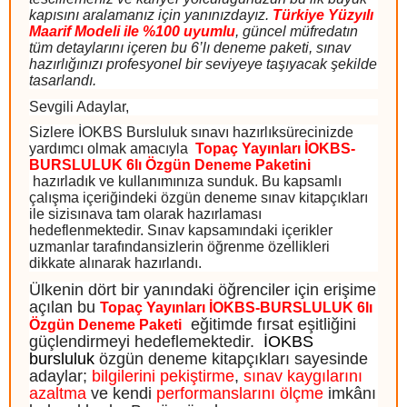
kapısını aralamanız için yanınızdayız.
Türkiye Yüzyılı
Maarif Modeli ile %100 uyumlu
, güncel müfredatın
tüm detaylarını içeren bu 6’lı deneme paketi, sınav
hazırlığınızı profesyonel bir seviyeye taşıyacak şekilde
tasarlandı.
Sevgili Adaylar,
Sizlere İOKBS Bursluluk sınavı hazırlıksürecinizde
yardımcı olmak amacıyla
Topaç Yayınları İOKBS-
BURSLULUK
6lı Özgün Deneme Paketini
hazırladık ve kullanımınıza sunduk. Bu kapsamlı
çalışma içeriğindeki özgün deneme sınav kitapçıkları
ile sizisınava tam olarak hazırlaması
hedeflenmektedir. Sınav kapsamındaki içerikler
uzmanlar tarafındansizlerin öğrenme özellikleri
dikkate alınarak hazırlandı.
Ülkenin dört bir yanındaki öğrenciler için erişime
açılan bu
Topaç Yayınları İOKBS-BURSLULUK
6lı
eğitimde fırsat eşitliğini
Özgün Deneme Paketi
güçlendirmeyi hedeflemektedir.
İOKBS
bursluluk
özgün deneme kitapçıkları sayesinde
adaylar;
bilgilerini pekiştirme
,
sınav kaygılarını
azaltma
ve kendi
performanslarını ölçme
imkânı