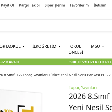
Kayıt Ol
Kargo Takibi
Siparişlerim
Favorilerim
İletişim
ORTAOKUL
İLKÖĞRETİM
OKUL
MSÜ
ÖNCESİ
İZ KARGO
500 TL ve ÜZERİ ÜCRETS
İOKBS)
11. SINIF
EĞİTİM BİLİMLERİ
6. SINIF (İOKBS)
TYT
LİSANS
I
I
KİTAPLARI
KARA KUTU KİTAPLARI
KARA KUTU KİTAPLARI
KARA KUTU KİTAPLARI
KARA KUT
KARA KUT
26 8.Sınıf LGS Topaç Yayınları Türkçe Yeni Nesil Soru Bankası PDF/
ÜNLER
ÖZGÜN ÜRÜNLER
ÖZGÜN ÜRÜNLER
ÖZGÜN ÜRÜNLER
ÖZGÜN Ü
ÖZGÜN Ü
Topaç Yayınları
2026 8.Sınıf
Yeni Nesil 