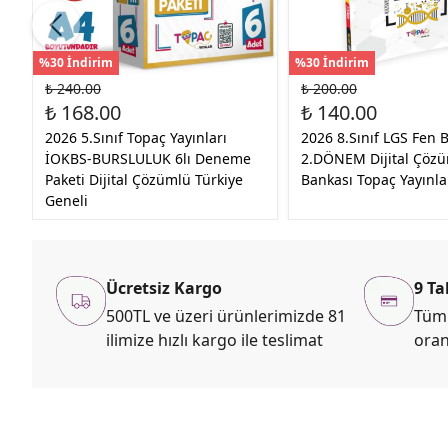
%30 İndirim
%30 İndirim
₺ 240.00
₺ 200.00
₺ 168.00
₺ 140.00
2026 5.Sınıf Topaç Yayınları
2026 8.Sınıf LGS Fen B
İOKBS-BURSLULUK 6lı Deneme
2.DÖNEM Dijital Çöz
Paketi Dijital Çözümlü Türkiye
Bankası Topaç Yayınla
Geneli
Ücretsiz Kargo
9 Ta
500TL ve üzeri ürünlerimizde 81
Tüm 
ilimize hızlı kargo ile teslimat
oran