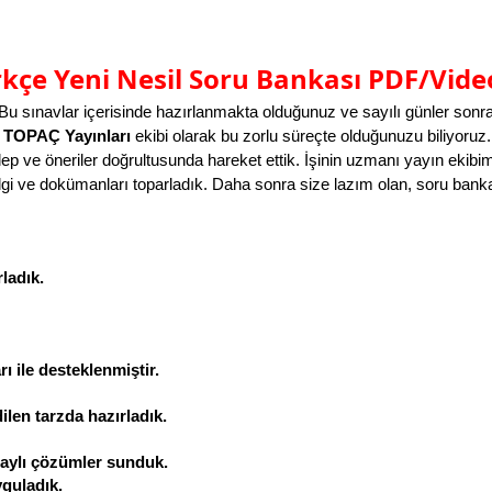
ürkçe Yeni Nesil Soru Bankası PDF/Vid
Bu sınavlar içerisinde hazırlanmakta olduğunuz ve sayılı günler sonra
 
TOPAÇ Yayınları 
ekibi 
olarak bu zorlu süreçte olduğunuzu biliyoruz. 
ep ve öneriler doğrultusunda hareket ettik. İşinin uzmanı yayın ekibimizl
lgi ve dokümanları toparladık. Daha sonra size lazım 
olan, soru banka
ladık.
 ile desteklenmiştir.
len tarzda hazırladık.
aylı çözümler sunduk.
yguladık.