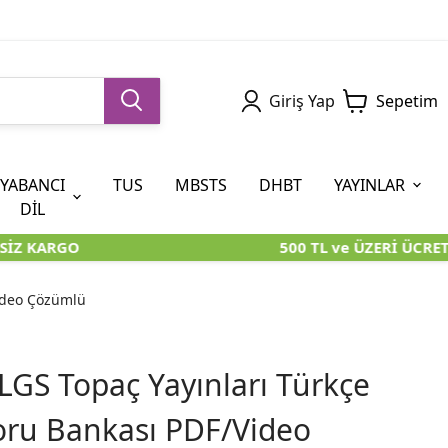
Giriş Yap
Sepetim
YABANCI
TUS
MBSTS
DHBT
YAYINLAR
DİL
İZ KARGO
500 TL ve ÜZERİ ÜCRETS
5. SINIF (İOKBS)
AYT
ÖABT
U KİTAPLARI
U KİTAPLARI
KARA KUTU KİTAPLARI
KARA KUTU KİTAPLARI
ÖZGÜN ÜRÜNLER
Video Çözümlü
RÜNLER
RÜNLER
ÖZGÜN ÜRÜNLER
ÖZGÜN ÜRÜNLER
KARA KUTU KİTAPLARI
 LGS Topaç Yayınları Türkçe
Soru Bankası PDF/Video