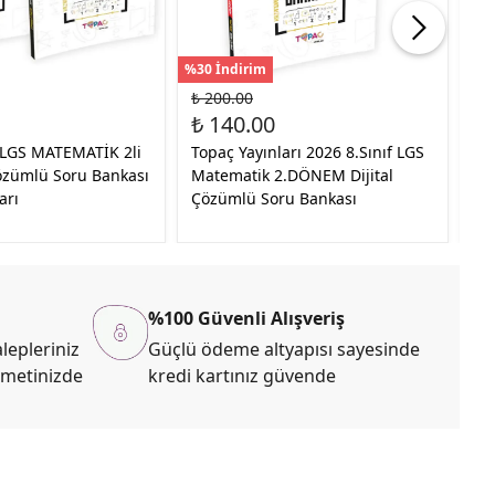
%30 İndirim
%30
₺ 200.00
₺ 
₺ 140.00
₺ 
f LGS MATEMATİK 2li
Topaç Yayınları 2026 8.Sınıf LGS
20
Çözümlü Soru Bankası
Matematik 2.DÖNEM Dijital
İO
arı
Çözümlü Soru Bankası
Sı
Çö
%100 Güvenli Alışveriş
lepleriniz
Güçlü ödeme altyapısı sayesinde
zmetinizde
kredi kartınız güvende