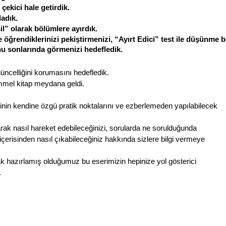
 çekici hale getirdik.
ladık.
il” olarak bölümlere ayırdık.
le öğrendiklerinizi pekiştirmenizi, “Ayırt Edici” test ile düşünme b
nu sonlarında görmenizi hedefledik.
üncelliğini korumasını hedefledik.
mmel kitap meydana geldi.
nin kendine özgü pratik noktalarını ve ezberlemeden yapılabilecek
ak nasıl hareket edebileceğinizi, sorularda ne sorulduğunda
çerisinden nasıl çıkabileceğiniz hakkında sizlere bilgi vermeye
ak hazırlamış olduğumuz bu eserimizin hepinize yol gösterici
.