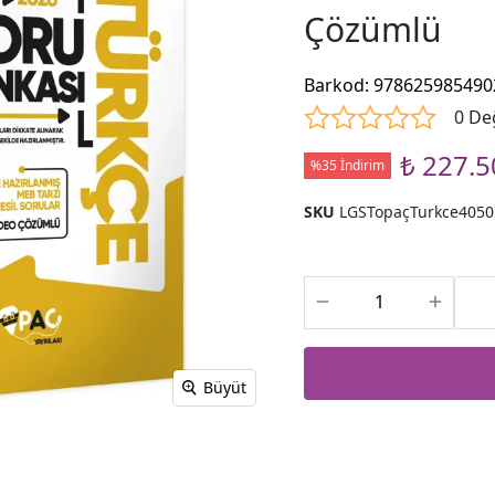
Çözümlü
Barkod
:
978625985490
0 De
₺ 227.5
%35 İndirim
SKU
LGSTopaçTurkce4050
Büyüt