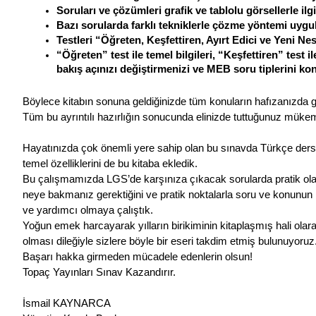
Soruları ve çözümleri grafik ve tablolu görsellerle ilgi
Bazı sorularda farklı tekniklerle çözme yöntemi uygu
Testleri “Öğreten, Keşfettiren, Ayırt Edici ve Yeni Nes
“Öğreten” test ile temel bilgileri, “Keşfettiren” test i
bakış açınızı değiştirmenizi ve MEB soru tiplerini ko
Böylece kitabın sonuna geldiğinizde tüm konuların hafızanızda g
Tüm bu ayrıntılı hazırlığın sonucunda elinizde tuttuğunuz müke
Hayatınızda çok önemli yere sahip olan bu sınavda Türkçe dersi
temel özelliklerini de bu kitaba ekledik.
Bu çalışmamızda LGS’de karşınıza çıkacak sorularda pratik olar
neye bakmanız gerektiğini ve pratik noktalarla soru ve konunun i
ve yardımcı olmaya çalıştık.
Yoğun emek harcayarak yılların birikiminin kitaplaşmış hali olar
olması dileğiyle sizlere böyle bir eseri takdim etmiş bulunuyoruz
Başarı hakka girmeden mücadele edenlerin olsun!
Topaç Yayınları Sınav Kazandırır.
İsmail KAYNARCA