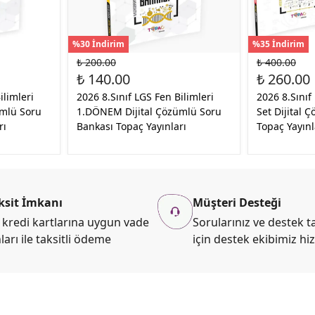
%30 İndirim
%35 İndirim
₺ 200.00
₺ 400.00
₺ 140.00
₺ 260.00
ilimleri
2026 8.Sınıf LGS Fen Bilimleri
2026 8.Sını
ümlü Soru
1.DÖNEM Dijital Çözümlü Soru
Set Dijital 
rı
Bankası Topaç Yayınları
Topaç Yayınl
ksit İmkanı
Müşteri Desteği
kredi kartlarına uygun vade
Sorularınız ve destek ta
ları ile taksitli ödeme
için destek ekibimiz hi