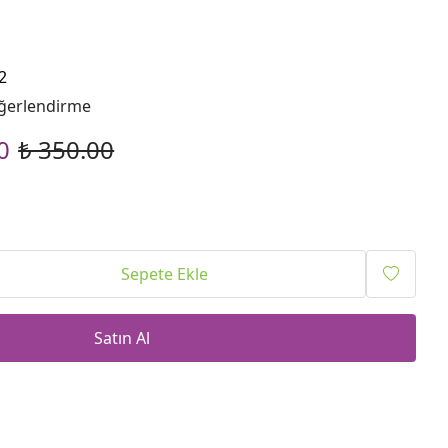
2
ğerlendirme
0
₺ 350.00
Sepete Ekle
Satın Al