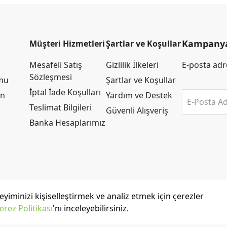
Kampanya 
Müşteri Hizmetleri
Şartlar ve Koşullar
Mesafeli Satış
Gizlilik İlkeleri
E-posta adre
Sözleşmesi
rmu
Şartlar ve Koşullar
İptal İade Koşulları
an
Yardım ve Destek
E-Posta Ad
Teslimat Bilgileri
Güvenli Alışveriş
Banka Hesaplarımız
yiminizi kişiselleştirmek ve analiz etmek için çerezler
erez Politikası
'nı inceleyebilirsiniz.