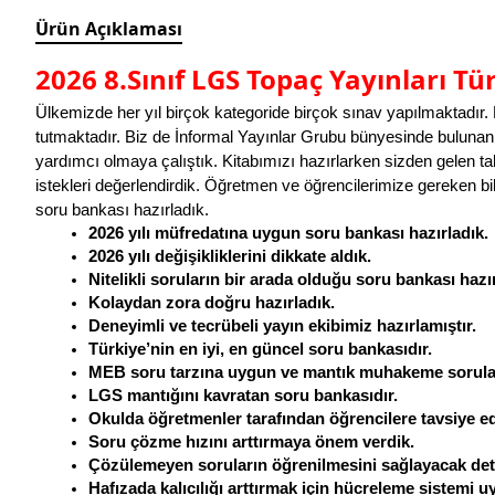
Ürün Açıklaması
2026 8.Sınıf LGS Topaç Yayınları T
Ülkemizde her yıl birçok kategoride birçok sınav yapılmaktadır. 
tutmaktadır. Biz de İnformal Yayınlar Grubu bünyesinde bulunan
yardımcı olmaya çalıştık. Kitabımızı 
hazırlarken sizden gelen tal
istekleri değerlendirdik. Öğretmen ve öğrencilerimize gereken bi
soru bankası hazırladık.
2026 yılı müfredatına uygun soru bankası hazırladık.
2026 yılı değişikliklerini dikkate aldık.
Nitelikli soruların bir arada olduğu soru bankası hazır
Kolaydan zora doğru hazırladık.
Deneyimli ve tecrübeli yayın ekibimiz hazırlamıştır.
Türkiye’nin en iyi, en güncel soru bankasıdır.
MEB soru tarzına uygun ve mantık muhakeme soruları
LGS mantığını kavratan soru bankasıdır.
Okulda öğretmenler tarafından öğrencilere tavsiye edi
Soru çözme hızını arttırmaya önem verdik.
Çözülemeyen soruların öğrenilmesini sağlayacak det
Hafızada kalıcılığı arttırmak için hücreleme sistemi u