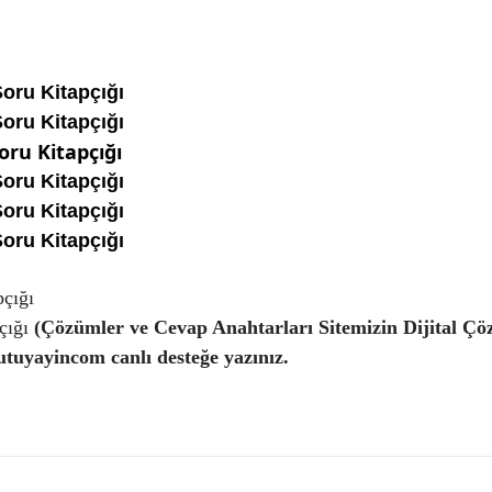
oru Kitapçığı
oru Kitapçığı
oru Kitapçığı
oru Kitapçığı
oru Kitapçığı
oru Kitapçığı
çığı
çığı
(Çözümler ve Cevap Anahtarları Sitemizin Dijital Ç
uyayincom canlı desteğe yazınız.