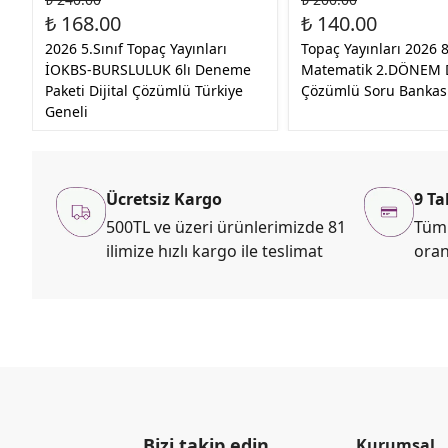
₺ 168.00
₺ 140.00
2026 5.Sınıf Topaç Yayınları
Topaç Yayınları 2026 8
İOKBS-BURSLULUK 6lı Deneme
Matematik 2.DÖNEM Di
Paketi Dijital Çözümlü Türkiye
Çözümlü Soru Bankas
Geneli
Ücretsiz Kargo
9 Ta
500TL ve üzeri ürünlerimizde 81
Tüm 
ilimize hızlı kargo ile teslimat
oran
Bizi takip edin
Kurumsal