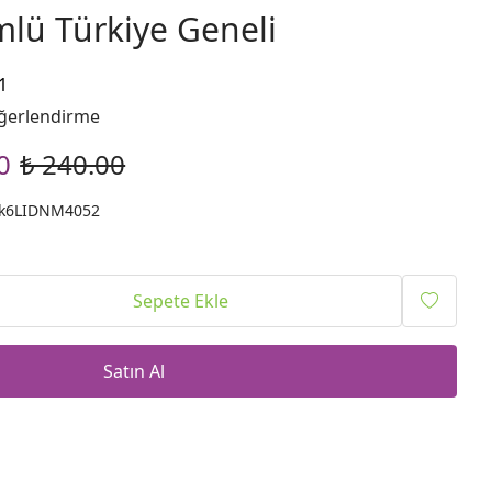
mlü Türkiye Geneli
1
ğerlendirme
0
₺ 240.00
uk6LIDNM4052
Sepete Ekle
Satın Al