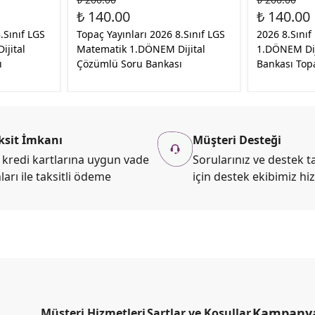
₺ 140.00
₺ 140.00
.Sınıf LGS
Topaç Yayınları 2026 8.Sınıf LGS
2026 8.Sınıf
jital
Matematik 1.DÖNEM Dijital
1.DÖNEM Dij
ı
Çözümlü Soru Bankası
Bankası Topa
ksit İmkanı
Müşteri Desteği
kredi kartlarına uygun vade
Sorularınız ve destek ta
ları ile taksitli ödeme
için destek ekibimiz hi
Kampanya 
Müşteri Hizmetleri
Şartlar ve Koşullar