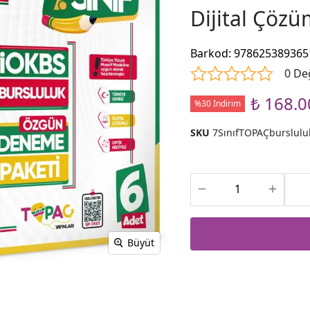
Dijital Çözü
Barkod
:
978625389365
0 De
₺ 168.0
%30 İndirim
SKU
7SınıfTOPAÇburslul
Büyüt