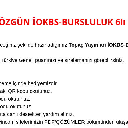
arı ÖZGÜN İOKBS-BURSLULUK 6l
ceğiniz şekilde hazırladığımız
Topaç Yayınları İOKBS
Türkiye Geneli puanınızı ve sıralamanızı görebilirsiniz.
neme içinde hediyemizdir.
daki QR kodu okutunuz.
odu okutunuz.
kodu okutunuz.
ta canlı destekten yardım alınız.
yayincom sitelerimizin PDF/ÇÖZÜMLER bölümünden ulaşabi