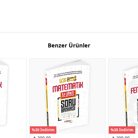
Benzer Ürünler
%30 İndirim
%30 İndirim
₺ 200.00
₺ 200.00