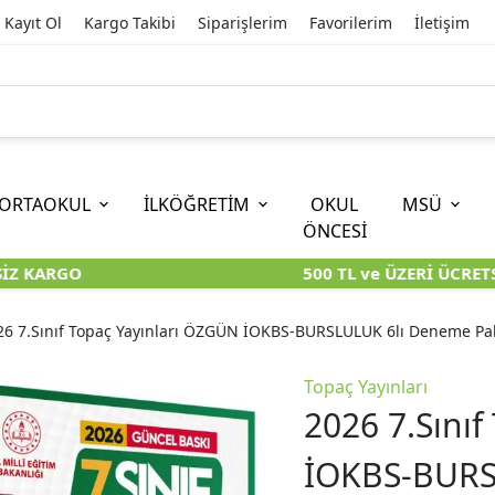
Kayıt Ol
Kargo Takibi
Siparişlerim
Favorilerim
İletişim
ORTAOKUL
İLKÖĞRETİM
OKUL
MSÜ
ÖNCESİ
Z KARGO
500 TL ve ÜZERİ ÜCRETSİ
İOKBS)
11. SINIF
EĞİTİM BİLİMLERİ
6. SINIF (İOKBS)
TYT
LİSANS
I
I
KİTAPLARI
KARA KUTU KİTAPLARI
KARA KUTU KİTAPLARI
KARA KUTU KİTAPLARI
KARA KUT
KARA KUT
26 7.Sınıf Topaç Yayınları ÖZGÜN İOKBS-BURSLULUK 6lı Deneme Pake
ÜNLER
ÖZGÜN ÜRÜNLER
ÖZGÜN ÜRÜNLER
ÖZGÜN ÜRÜNLER
ÖZGÜN Ü
ÖZGÜN Ü
Topaç Yayınları
2026 7.Sını
İOKBS-BURS