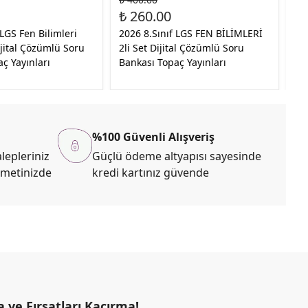
₺ 260.00
₺ 
 LGS Fen Bilimleri
2026 8.Sınıf LGS FEN BİLİMLERİ
20
ital Çözümlü Soru
2li Set Dijital Çözümlü Soru
Tü
ç Yayınları
Bankası Topaç Yayınları
Bi
Se
%100 Güvenli Alışveriş
lepleriniz
Güçlü ödeme altyapısı sayesinde
zmetinizde
kredi kartınız güvende
ve Fırsatları Kaçırma!