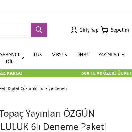
Giriş Yap
Sepetim
YABANCI
TUS
MBSTS
DHBT
YAYINLAR
DİL
Z KARGO
500 TL ve ÜZERİ ÜCRETS
5. SINIF (İOKBS)
AYT
ÖABT
U KİTAPLARI
U KİTAPLARI
KARA KUTU KİTAPLARI
KARA KUTU KİTAPLARI
ÖZGÜN ÜRÜNLER
ti Dijital Çözümlü Türkiye Geneli
RÜNLER
RÜNLER
ÖZGÜN ÜRÜNLER
ÖZGÜN ÜRÜNLER
KARA KUTU KİTAPLARI
f Topaç Yayınları ÖZGÜN
LULUK 6lı Deneme Paketi