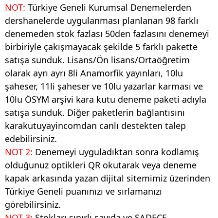
NOT:
Türkiye Geneli Kurumsal Denemelerden
dershanelerde uygulanması planlanan 98 farklı
denemeden stok fazlası 50den fazlasını denemeyi
birbiriyle çakışmayacak şekilde 5 farklı pakette
satışa sunduk. Lisans/Ön lisans/Ortaöğretim
olarak ayrı ayrı 8li Anamorfik yayınları, 10lu
şaheser, 11li şaheser ve 10lu yazarlar karması ve
10lu ÖSYM arşivi kara kutu deneme paketi adıyla
satışa sunduk. Diğer paketlerin bağlantısını
karakutuyayincomdan canlı destekten talep
edebilirsiniz.
NOT 2:
Denemeyi uyguladıktan sonra kodlamış
olduğunuz optikleri QR okutarak veya deneme
kapak arkasında yazan dijital sitemimiz üzerinden
Türkiye Geneli puanınızı ve sırlamanızı
görebilirsiniz.
NOT 3:
Stokları sınırlı sayıda ve SADECE