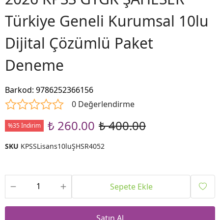
Türkiye Geneli Kurumsal 10lu
Dijital Çözümlü Paket
Deneme
Barkod
:
9786252366156
0 Değerlendirme
₺ 260.00
₺ 400.00
%35 İndirim
SKU
KPSSLisans10luŞHSR4052
Sepete Ekle
Satın Al