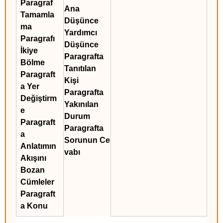
Paragraf
Ana
Tamamla
Düşünce
ma
Yardımcı
Paragrafı
Düşünce
İkiye
Paragrafta
Bölme
Tanıtılan
Paragraft
Kişi
a Yer
Paragrafta
Değiştirm
Yakınılan
e
Durum
Paragraft
Paragrafta
a
Sorunun Ce
Anlatımın
vabı
Akışını
Bozan
Cümleler
Paragraft
a Konu