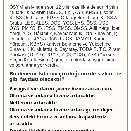
ÖSYM arşivinden son 12 yılın özellikle de son 4 yılın
48 farklı sınavının (MSÜS, TYT, AYT, KPSS Lisans,
KPSS Ön Lisans, KPSS Ortaöğretim (Lise), KPSS A
Grubu, LES, ALES, DGS, YGS, LYS, ÖSS, ÜSS,
ÖYS, PMYO, E-KPSS, EMSS, ÖMSS, Adli Yargı, İdari
Yargı, ALS, Hâkimlik, Kaymakamlık, İcra Sınavları, İç
Denetçiliği, JANA, JANU, JOK, JAMYO, Kamu
Yönetimi, KBYS (Kariyer Belirleme ve Yükseltme
Sınavı), KİK, Müfettişlik, Sayıştay, TODAIE, T.C. Ziraat
Bankası (TCZB), ÜGYS, YÇS, YÖS), YSK (Yüksek
Seçim Kurulu Sınavı) güncel müfredata uygun sınav
ve sorularına yer verdik.
Bu deneme kitabını çözdüğünüzde sizlere ne
gibi faydası olacaktır?
Paragraf sorularını çözme hızınız artacaktır.
Okuma ve anlama hızınız artacaktır.
Netleriniz artacaktır.
Okuma ve anlama hızınız artacağı için diğer
derslerdeki hızınız ve anlama kapasiteniz
artacaktır.
Sorulan iki defa okuma sorunundan