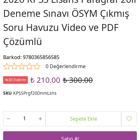
Deneme Sınavı ÖSYM Çıkmış
Soru Havuzu Video ve PDF
Çözümlü
Barkod
:
9780365856585
0 Değerlendirme
₺ 210.00
₺ 300.00
%30 İndirim
SKU
KPSSPrgf20DnmLsns
Sepete Ekle
Satın Al