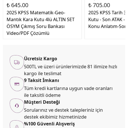
₺ 645.00
₺ 705.00
2025 KPSS Matematik-Geo-
2025 KPSS Tarih 3l
Mantık Kara Kutu 4lü ALTIN SET
Kutu - Son ATAK - T
ÖSYM Çıkmış Soru Bankası
Konu Anlatım-Soru
Video/PDF Çözümlü
Ücretsiz Kargo
500TL ve üzeri ürünlerimizde 81 ilimize hızlı
kargo ile teslimat
9 Taksit İmkanı
Tüm kredi kartlarına uygun vade oranları
ile taksitli ödeme
Müşteri Desteği
Sorularınız ve destek talepleriniz için
destek ekibimiz hizmetinizde
%100 Güvenli Alışveriş