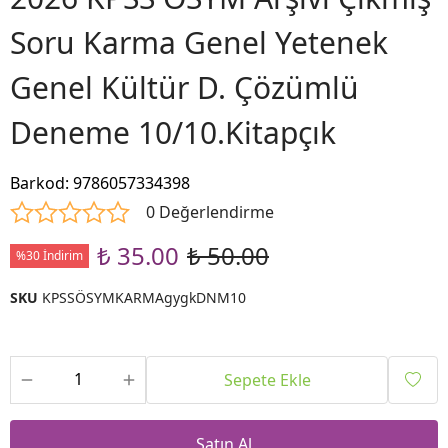
Soru Karma Genel Yetenek
Genel Kültür D. Çözümlü
Deneme 10/10.Kitapçık
Barkod
:
9786057334398
0 Değerlendirme
₺ 35.00
₺ 50.00
%30 İndirim
SKU
KPSSÖSYMKARMAgygkDNM10
Sepete Ekle
Satın Al