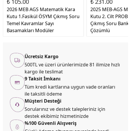
₺ 105.00
₺ 231.00
2026 MEB AGS Matematik Kara
2025 MEB-AGS Ma
Kutu 1.Fasikül ÖSYM Çıkmış Soru
Kutu 2. Cilt PRO
Temel Kavramlar Sayı
Çıkmış Soru Banka
Basamakları Modüler
Çözümlü
Ücretsiz Kargo
500TL ve üzeri ürünlerimizde 81 ilimize hızlı
kargo ile teslimat
9 Taksit İmkanı
Tüm kredi kartlarına uygun vade oranları
ile taksitli ödeme
Müşteri Desteği
Sorularınız ve destek talepleriniz için
destek ekibimiz hizmetinizde
%100 Güvenli Alışveriş