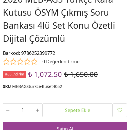
Kutusu ÖSYM Çıkmış Soru
Bankası 4lü Set Konu Özetli
Dijital Çözümlü
Barkod
:
9786252399772
0 Değerlendirme
₺ 1,072.50
₺ 1,650.00
%35 İndirim
SKU
MEBAGSturkce4lüset4052
Sepete Ekle
Satın Al