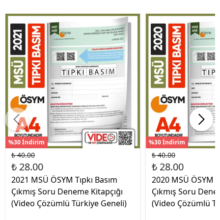
%30 İndirim
%30 İndirim
₺ 40.00
₺ 40.00
₺ 28.00
₺ 28.00
2021 MSÜ ÖSYM Tıpkı Basım
2020 MSÜ ÖSYM Tı
Çıkmış Soru Deneme Kitapçığı
Çıkmış Soru Denem
(Video Çözümlü Türkiye Geneli)
(Video Çözümlü Tü