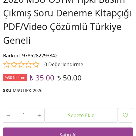
Çıkmış Soru Deneme Kitapçığı
PDF/Video Çözümlü Türkiye
Geneli
Barkod
:
9786282293842
0 Değerlendirme
₺ 35.00
₺ 50.00
%30 İndirim
SKU
MSUTIPKI2026
Sepete Ekle
Satın Al