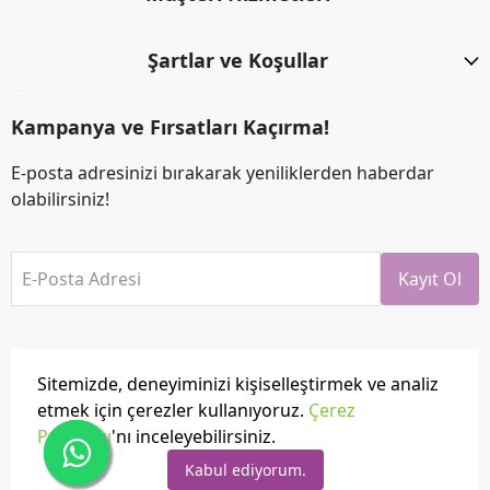
Şartlar ve Koşullar
Kampanya ve Fırsatları Kaçırma!
E-posta adresinizi bırakarak yeniliklerden haberdar
olabilirsiniz!
E-Posta Adresi
Kayıt Ol
Sitemizde, deneyiminizi kişiselleştirmek ve analiz
etmek için çerezler kullanıyoruz.
Çerez
Politikası
'nı inceleyebilirsiniz.
Tüm hakları saklıdır.
Powered by
ikas
Kabul ediyorum.