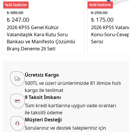
%35 İndirim
%30 İndirim
₺ 380.00
₺ 250.00
₺ 247.00
₺ 175.00
2026 KPSS Genel Kültür
2026 KPSS Vatanda
Vatandaşlık Kara Kutu Soru
Konu-Soru-Cevap 
Bankası ve Manifesto Çözümlü
Serisi
Branş Deneme 2li Seti
Ücretsiz Kargo
500TL ve üzeri ürünlerimizde 81 ilimize hızlı
kargo ile teslimat
9 Taksit İmkanı
Tüm kredi kartlarına uygun vade oranları
ile taksitli ödeme
Müşteri Desteği
Sorularınız ve destek talepleriniz için