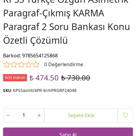
Paragraf-Çıkmış KARMA
Paragraf 2 Soru Bankası Konu
Özetli Çözümlü
Barkod
:
9785654125868
0 Değerlendirme
₺ 474.50
₺ 730.00
%35 İndirim
SKU
KPSSasmtrkPR-krmPRGRF24048
Sepete Ekle
Satın Al