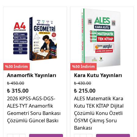
%30 İndirim
%50 İndirim
Anamorfik Yayınları
Kara Kutu Yayınları
₺ 450.00
₺ 430.00
₺ 315.00
₺ 215.00
2026 KPSS-AGS-DGS-
ALES Matematik Kara
ALES-TYT Anamorfik
Kutu TEK KİTAP Dijital
Geometri Soru Bankası
Çözümlü Konu Özetli
Çözümlü Güncel Baskı
ÖSYM Çıkmış Soru
Bankası