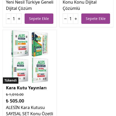
Yeni Nesil Türkiye Geneli
Konu Konu Dijital
Dijital Çözüm
Çözümlü
Sepete Ekle
Sepete Ekle
Tükendi
Tükendi
Kara Kutu Yayınları
₺ 1,010.00
₺ 505.00
ALESİN Kara Kutusu
SAYISAL SET Konu Özetli