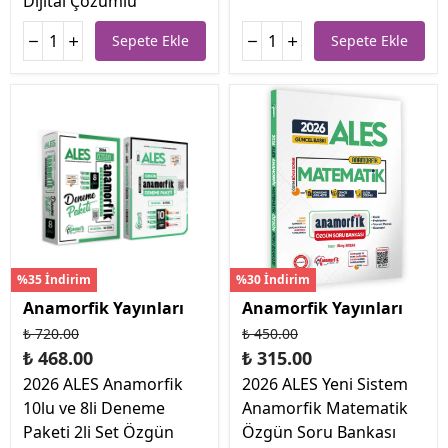
Dijital Çözümlü
Sepete Ekle
Sepete Ekle
%35 İndirim
%30 İndirim
Anamorfik Yayınları
Anamorfik Yayınları
₺ 720.00
₺ 450.00
₺ 468.00
₺ 315.00
2026 ALES Anamorfik
2026 ALES Yeni Sistem
10lu ve 8li Deneme
Anamorfik Matematik
Paketi 2li Set Özgün
Özgün Soru Bankası